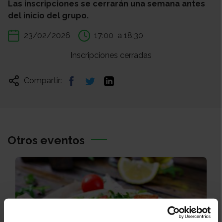
Las inscripciones se cerrarán una semana antes
del inicio del grupo.
23/02/2026
17:00
a 18:30
Inscripciones cerradas
Compartir:
Otros eventos