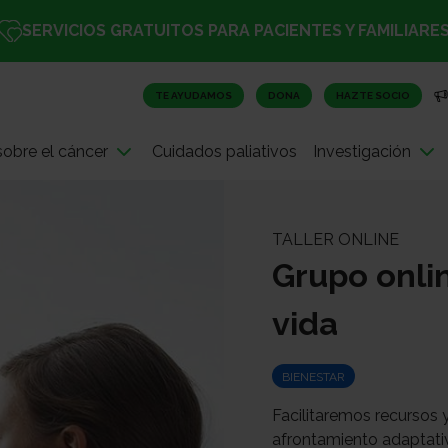
SERVICIOS GRATUITOS PARA PACIENTES Y FAMILIARE
TE AYUDAMOS
DONA
HAZTE SOCIO
obre el cáncer
Cuidados paliativos
Investigación
TALLER ONLINE
Grupo onlin
vida
BIENESTAR
Facilitaremos recursos 
afrontamiento adaptativo