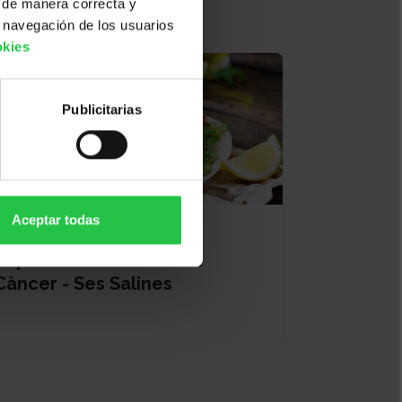
 de manera correcta y
 navegación de los usuarios
okies
Publicitarias
Aceptar todas
19/08/2026
Sopar Solidari Contra el
Càncer - Ses Salines