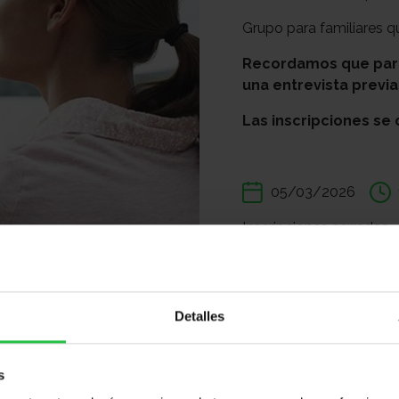
Grupo para familiares qu
Recordamos que para 
una entrevista previa
Las inscripciones se 
05/03/2026
Inscripciones cerradas
Compartir:
Detalles
s