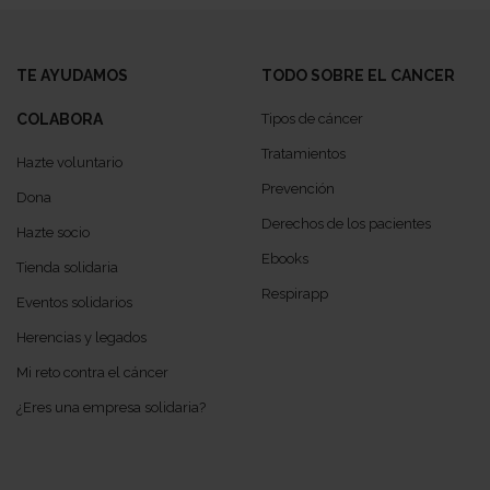
TE AYUDAMOS
TODO SOBRE EL CANCER
COLABORA
Tipos de cáncer
Tratamientos
Hazte voluntario
Prevención
Dona
Derechos de los pacientes
Hazte socio
Ebooks
Tienda solidaria
Respirapp
Eventos solidarios
Herencias y legados
Mi reto contra el cáncer
¿Eres una empresa solidaria?