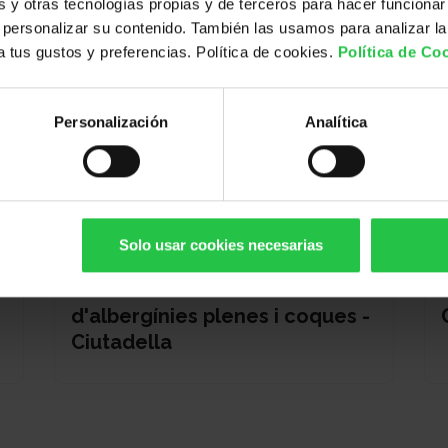
y otras tecnologías propias y de terceros para hacer funcionar
personalizar su contenido. También las usamos para analizar la
 a tus gustos y preferencias. Política de cookies.
Política de Co
Personalización
Analítica
Solo usar cookies necesarias
13/08/2026
XI concurs solidari
d'albergínies plenes i coques -
Ciutadella