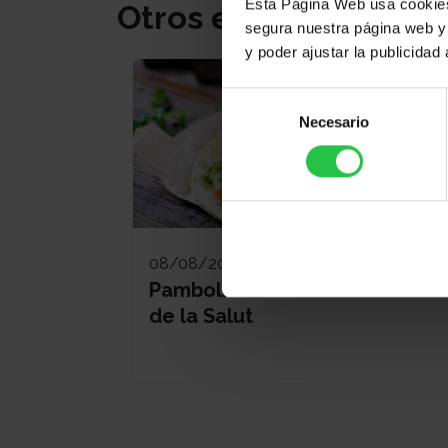
Esta Página Web usa cookies 
Otros eventos
segura nuestra página web y 
y poder ajustar la publicidad
Selección
Necesario
de
consentimiento
08/08/2026
Pamboliada Solidària - Maria
de la Salut