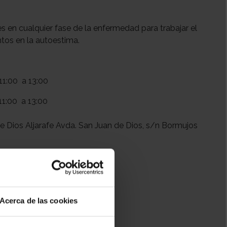
tes en cualquier fase de la enfermedad para trabajar el
ntos en la autoestima.
11:00
a 13:00
11:00
a 13:00
e Dios Aljarafe Avda. San Juan de Dios, s/n Bormujos
+ Añadir a mi calendario
Acerca de las cookies