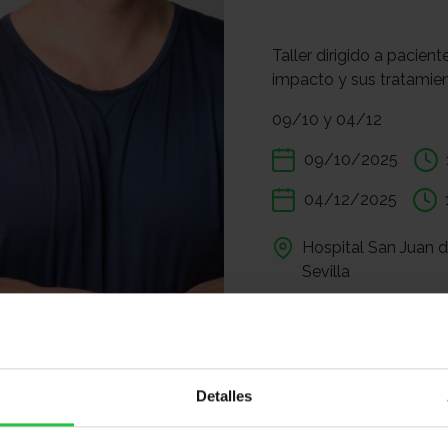
Taller dirigido a pacien
impacto y sus tratamie
09/10 y 04/12
09/10/2025
04/12/2025
Hospital San Juan d
Sevilla
APÚNTATE
Compartir:
Detalles