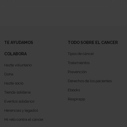
TE AYUDAMOS
TODO SOBRE EL CANCER
COLABORA
Tipos de cáncer
Tratamientos
Hazte voluntario
Prevención
Dona
Derechos de los pacientes
Hazte socio
Ebooks
Tienda solidaria
Respirapp
Eventos solidarios
Herencias y legados
Mi reto contra el cáncer