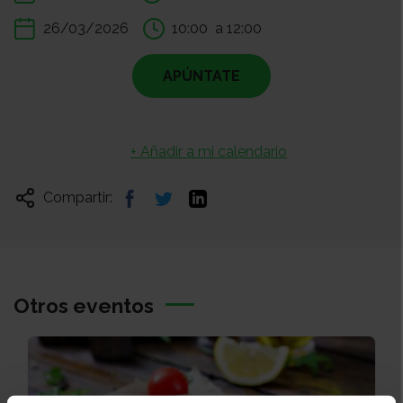
26/03/2026
10:00
a 12:00
APÚNTATE
+ Añadir a mi calendario
Compartir:
Otros eventos