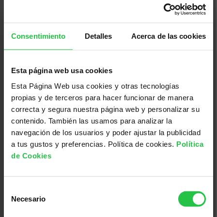
Consentimiento
Detalles
Acerca de las cookies
Esta página web usa cookies
13/08/2026
Esta Página Web usa cookies y otras tecnologías
XI concurs solidari d'albergínies
propias y de terceros para hacer funcionar de manera
plenes i coques - Ciutadella
correcta y segura nuestra página web y personalizar su
contenido. También las usamos para analizar la
navegación de los usuarios y poder ajustar la publicidad
a tus gustos y preferencias. Política de cookies.
Política
de Cookies
Selección
Necesario
de
consentimiento