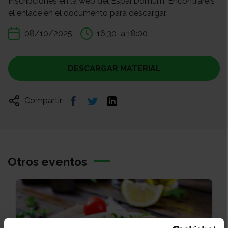
Inscripciones en la web del Espai Domum. Encontraréis
el enlace en el documento para descargar.
08/10/2025
16:30
a 18:00
DESCARGAR MATERIAL
Compartir:
Otros eventos