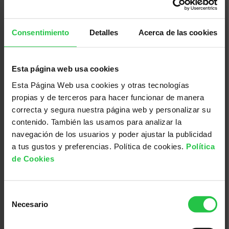
Consentimiento
Detalles
Acerca de las cookies
13/08/2026
Esta página web usa cookies
XI concurs solidari d'albergínies
Esta Página Web usa cookies y otras tecnologías
plenes i coques - Ciutadella
propias y de terceros para hacer funcionar de manera
correcta y segura nuestra página web y personalizar su
contenido. También las usamos para analizar la
navegación de los usuarios y poder ajustar la publicidad
a tus gustos y preferencias. Política de cookies.
Política
de Cookies
Selección
Necesario
de
consentimiento