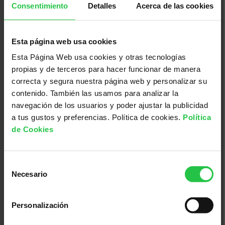
Consentimiento
Detalles
Acerca de las cookies
13/08/2026
XI concurs solidari d'albergínies
plenes i coques - Ciutadella
Esta página web usa cookies
Esta Página Web usa cookies y otras tecnologías
propias y de terceros para hacer funcionar de manera
correcta y segura nuestra página web y personalizar su
contenido. También las usamos para analizar la
navegación de los usuarios y poder ajustar la publicidad
a tus gustos y preferencias. Política de cookies.
Política
de Cookies
Selección
Necesario
de
consentimiento
19/08/2026
Sopar Solidari Contra el Càncer -
Personalización
Ses Salines