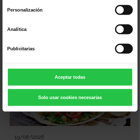
Personalización
13/08/2026
Analítica
XI concurs solidari d'albergínies
plenes i coques - Ciutadella
Publicitarias
Aceptar todas
Solo usar cookies necesarias
19/08/2026