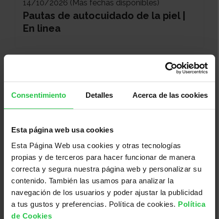
14/10/2026 (Más fechas disponibles)
Pautas de autocuidado de la piel |
En linea
Consentimiento
Detalles
Acerca de las cookies
Esta página web usa cookies
Esta Página Web usa cookies y otras tecnologías
propias y de terceros para hacer funcionar de manera
Bienestar
correcta y segura nuestra página web y personalizar su
contenido. También las usamos para analizar la
14/10/2026 (Más fechas disponibles)
navegación de los usuarios y poder ajustar la publicidad
Pautas de autocuidado de la piel |
a tus gustos y preferencias. Política de cookies.
Política
En linea
de Cookies