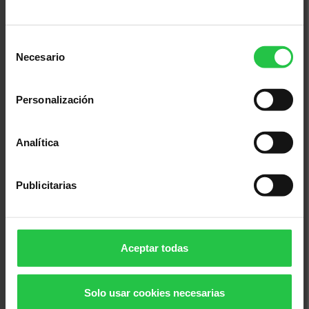
Selección
Necesario
de
consentimiento
Personalización
Analítica
Bienestar
Publicitarias
14/10/2026 (Más fechas disponibles)
Pautas de autocuidado de la piel |
En linea
Aceptar todas
Solo usar cookies necesarias