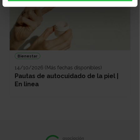
Bienestar
14/10/2026 (Más fechas disponibles)
Pautas de autocuidado de la piel |
En linea