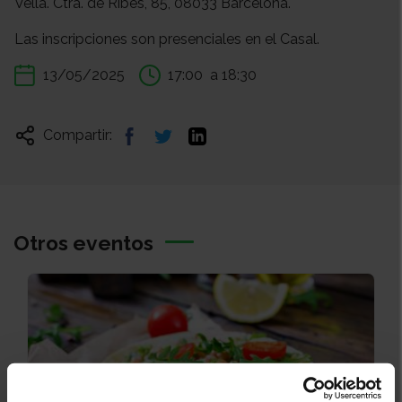
Vella. Ctra. de Ribes, 85, 08033 Barcelona.
Las inscripciones son presenciales en el Casal.
13/05/2025
17:00
a 18:30
Compartir:
Otros eventos