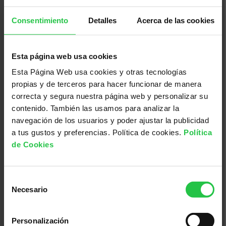
Consentimiento
Detalles
Acerca de las cookies
13/08/2026
XI concurs solidari d'albergínies
Esta página web usa cookies
plenes i coques - Ciutadella
Esta Página Web usa cookies y otras tecnologías
propias y de terceros para hacer funcionar de manera
correcta y segura nuestra página web y personalizar su
contenido. También las usamos para analizar la
navegación de los usuarios y poder ajustar la publicidad
a tus gustos y preferencias. Política de cookies.
Política
de Cookies
Selección
Necesario
de
consentimiento
19/08/2026
Personalización