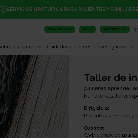
SERVICIOS GRATUITOS PARA PACIENTES Y FAMILIARE
TE AYUDAMOS
DONA
HAZTE SOCIO
obre el cáncer
Cuidados paliativos
Investigación
Taller de i
¿Quieres aprender a 
No hace falta tener expe
Dirigido a:
Pacientes, familiares y 
Cuando:
Cada viernes de
10 a 12