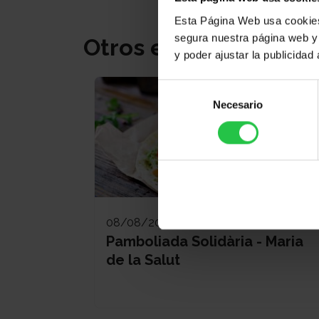
Esta Página Web usa cookies 
segura nuestra página web y 
Otros eventos
y poder ajustar la publicidad
Selección
Necesario
de
consentimiento
08/08/2026
Pamboliada Solidària - Maria
de la Salut