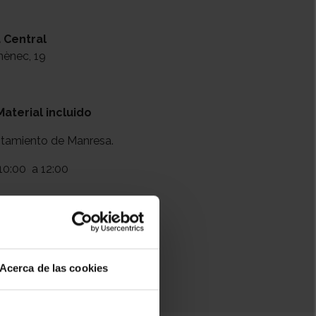
 Central
mènec, 19
Material incluido
ntamiento de Manresa.
10:00
a 12:00
+ Añadir a mi calendario
Acerca de las cookies