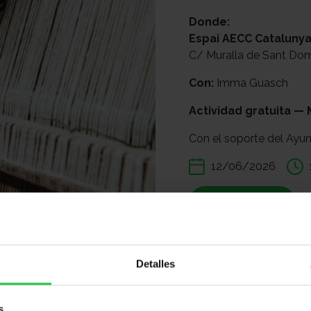
Donde:
Espai AECC Catalunya
C/ Muralla de Sant Do
Con:
Imma Guasch
Actividad gratuita — 
Con el soporte del Ayu
12/06/2026
APÚNTATE
Compartir:
Detalles
s