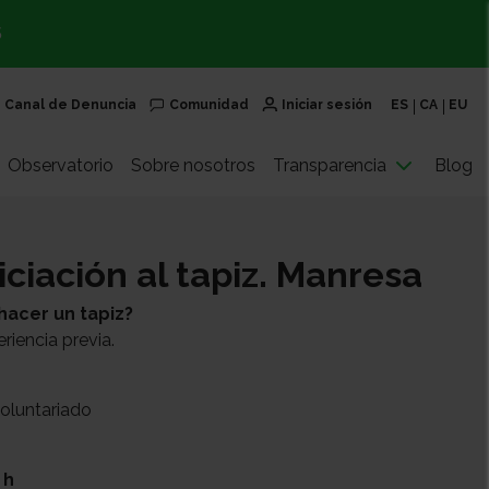
S
Canal de Denuncia
Comunidad
Iniciar sesión
ES
CA
EU
Observatorio
Sobre nosotros
Transparencia
Blog
niciación al tapiz. Manresa
hacer un tapiz?
riencia previa.
voluntariado
 h