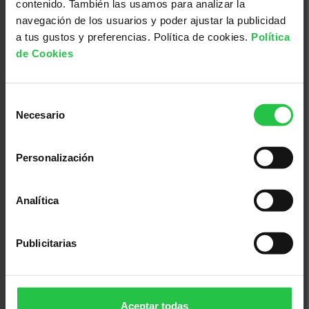
contenido. También las usamos para analizar la
navegación de los usuarios y poder ajustar la publicidad
a tus gustos y preferencias. Política de cookies.
Política
de Cookies
13/08/2026
XI concurs solidari d'albergínies
Selección
plenes i coques - Ciutadella
Necesario
de
consentimiento
Personalización
Analítica
Publicitarias
Aceptar todas