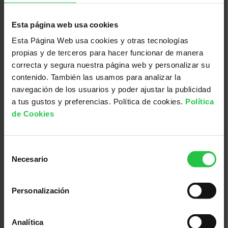
Pamboliada Solidària - Maria de la
Salut
Esta página web usa cookies
Esta Página Web usa cookies y otras tecnologías
propias y de terceros para hacer funcionar de manera
correcta y segura nuestra página web y personalizar su
contenido. También las usamos para analizar la
navegación de los usuarios y poder ajustar la publicidad
a tus gustos y preferencias. Política de cookies.
Política
de Cookies
Selección
Necesario
de
13/08/2026
consentimiento
XI concurs solidari d'albergínies
Personalización
plenes i coques - Ciutadella
Analítica