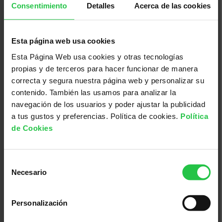
per treballar des d'una perspectiva
Consentimiento
Detalles
Acerca de las cookies
d'Oncologia
Esta página web usa cookies
Esta Página Web usa cookies y otras tecnologías
propias y de terceros para hacer funcionar de manera
correcta y segura nuestra página web y personalizar su
contenido. También las usamos para analizar la
navegación de los usuarios y poder ajustar la publicidad
a tus gustos y preferencias. Política de cookies.
Política
de Cookies
Cáncer, investigación, ayudas a la investigación
Selección
Necesario
24/09/2026
de
JORNADA WCRD | Projectes
consentimiento
d’investigació que impulsen
Personalización
projectes de vida