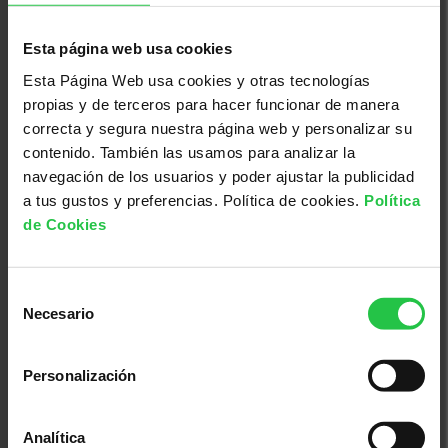
Pamboliada Solidària - Maria de la
Salut
Esta página web usa cookies
Esta Página Web usa cookies y otras tecnologías
propias y de terceros para hacer funcionar de manera
correcta y segura nuestra página web y personalizar su
contenido. También las usamos para analizar la
navegación de los usuarios y poder ajustar la publicidad
a tus gustos y preferencias. Política de cookies.
Política
de Cookies
Selección
Necesario
de
13/08/2026
consentimiento
XI concurs solidari d'albergínies
Personalización
plenes i coques - Ciutadella
Analítica