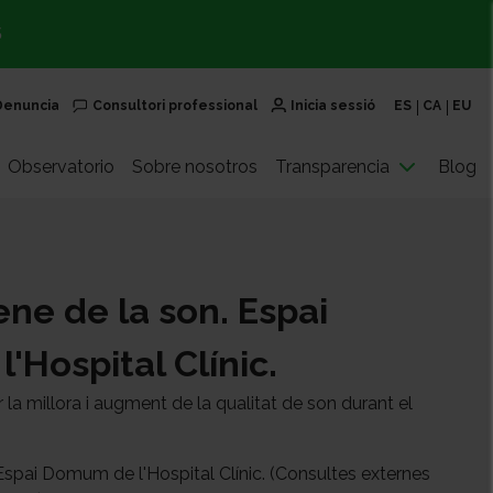
S
Denuncia
Consultori professional
Inicia sessió
ES
CA
EU
Observatorio
Sobre nosotros
Transparencia
Blog
iene de la son. Espai
Hospital Clínic.
ar la millora i augment de la qualitat de son durant el
l'Espai Domum de l'Hospital Clínic. (Consultes externes