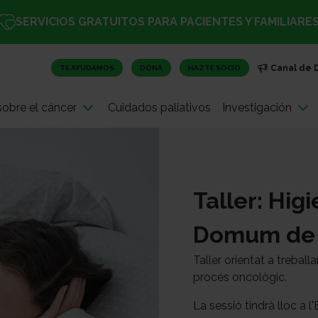
SERVICIOS GRATUITOS PARA PACIENTES Y FAMILIARE
Canal de 
TE AYUDAMOS
DÓNA
HAZTE SOCIO
obre el cáncer
Cuidados paliativos
Investigación
Taller: Hig
Domum de l'
Taller orientat a treball
procés oncològic.
La sessió tindrà lloc a 