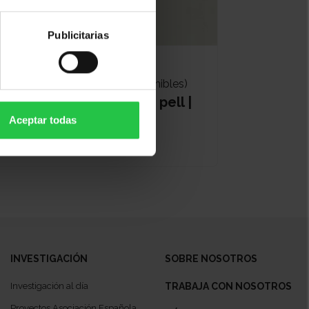
Publicitarias
Bienestar
14/10/2026 (Más fechas disponibles)
Pautes d'autocura de la pell |
En línia
Aceptar todas
INVESTIGACIÓN
SOBRE NOSOTROS
Investigación al día
TRABAJA CON NOSOTROS
Proyectos Asociación Española