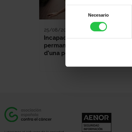
Selección
Necesario
de
consentimiento
25/08/2026
Incapacitat temporal i
permanent per treballar des
d'una perspectiva d'Oncologia
Lideramos el esfuerzo de la sociedad