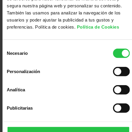
Alimentación para pacientes:
segura nuestra página web y personalizar su contenido.
https://bit.ly/3ElauRI
También las usamos para analizar la navegación de los
usuarios y poder ajustar la publicidad a tus gustos y
Miedo a la recaída:
https://bit.ly/3mpTRyh
preferencias. Política de cookies.
Política de Cookies
Discapacidad e incapacidad:
https://bit.ly/3yJPrap
Selección
Yoga online:
https://bit.ly/3mmSC2Q
Necesario
de
consentimiento
Meditación online:
https://bit.ly/3peIXgs
Personalización
Comer bien, vivir mejor (población general):
https://bit.ly/3efmABc
Analítica
Publicitarias
Te puede interesar:
talleres 2022