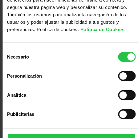
Médico
Acompañamiento
grupo de investigadores ha descrito una función
segura nuestra página web y personalizar su contenido.
equivalente.
También las usamos para analizar la navegación de los
Te puede interesar:
usuarios y poder ajustar la publicidad a tus gustos y
Artículo de investigación
preferencias. Política de cookies.
Política de Cookies
07/10/2019
Selección
Necesario
de
consentimiento
Personalización
Analítica
Publicitarias
Proyecto
Dra. María Luisa Toribio