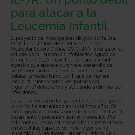
Sobre
para atacar a la
Leucemia Infantil
nosotros
Colabora
El proyecto de investigación, dirigido por la Dra.
María Luisa Toribio, del Centro de Biología
Todo
Molecular Severo Ochoa. CSIC-UAM, avanza en el
estudio de la Leucemia Linfoblástica Aguda de
Linfocitos T (LLA-T), un tipo de cáncer infantil
agresivo que aparece durante el desarrollo del
sistema inmunitario, concretamente de unas
sobre
Investigación
células llamadas linfocitos T, que de manera
natural funcionan como los “policías del
organismo’’ detectando y ayudando a eliminar las
infecciones.
el
Transparencia
La supervivencia de los pacientes con este
tipo de
leucemia
ha aumentado en los últimos años. Sin
embargo, hay personas que sufren recaídas tras el
cancer
Trabaja
tratamiento y presentan un mal pronóstico. Por
este motivo, los investigadores han puesto el foco
en las células capaces de iniciar y generar la
leucemia (LIC, del inglés Leukemic Initiang Cell),