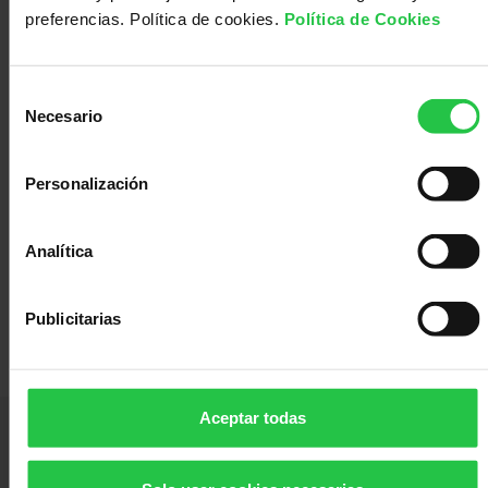
preferencias. Política de cookies.
Política de Cookies
VARIAS SEDES
¿Cómo tiene que ser un desayuno
saludable?
Selección
Necesario
de
Alimentación
consentimiento
Personalización
ACTIVIDAD
Analítica
¡NUEVO! ESCAPE ROOM DIGITAL
Publicitarias
Aceptar todas