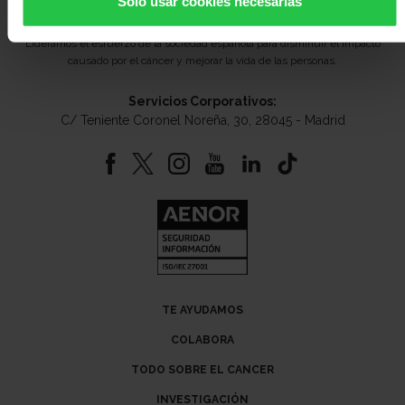
Solo usar cookies necesarias
Lideramos el esfuerzo de la sociedad española para disminuir el impacto
causado por el cáncer y mejorar la vida de las personas.
Servicios Corporativos:
C/ Teniente Coronel Noreña, 30, 28045 - Madrid
TE AYUDAMOS
COLABORA
TODO SOBRE EL CANCER
INVESTIGACIÓN