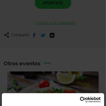
APÚNTATE
+ Añadir a mi calendario
Compartir:
Otros eventos