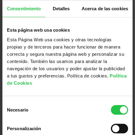
Consentimiento
Detalles
Acerca de las cookies
08/08/2026
Esta página web usa cookies
Pamboliada Solidària - Maria de la
Esta Página Web usa cookies y otras tecnologías
Salut
propias y de terceros para hacer funcionar de manera
correcta y segura nuestra página web y personalizar su
contenido. También las usamos para analizar la
navegación de los usuarios y poder ajustar la publicidad
a tus gustos y preferencias. Política de cookies.
Política
de Cookies
Selección
Necesario
de
consentimiento
Personalización
13/08/2026