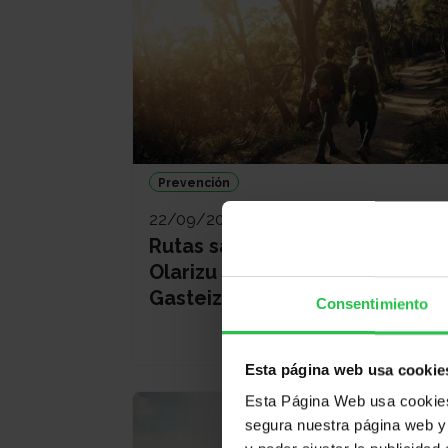
Prevención
22/09/2026
Rutas saludables - Ruta de
Olarizu (Anillo verde Vitoria-
Gasteiz) - 22 de septiembre
Consentimiento
Esta página web usa cookie
Esta Página Web usa cookies 
segura nuestra página web y 