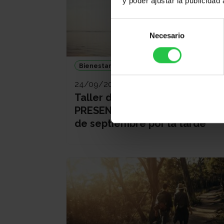
y poder ajustar la publicidad
Selección
Necesario
de
consentimiento
Bienestar
24/09/2026
Taller de Relajación ONLINE y
PRESENCIAL - Sesión jueves 24
de septiembre por la tarde