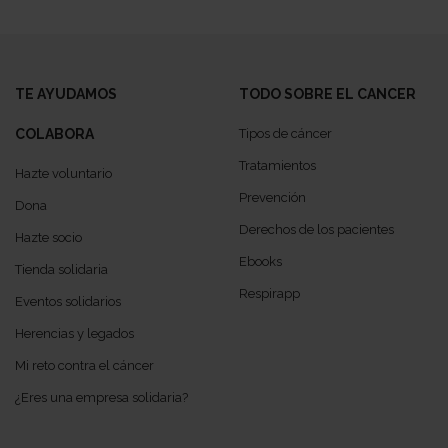
TE AYUDAMOS
TODO SOBRE EL CANCER
COLABORA
Tipos de cáncer
Tratamientos
Hazte voluntario
Prevención
Dona
Derechos de los pacientes
Hazte socio
Ebooks
Tienda solidaria
Respirapp
Eventos solidarios
Herencias y legados
Mi reto contra el cáncer
¿Eres una empresa solidaria?