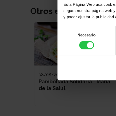
Esta Página Web usa cookies 
Otros eventos
segura nuestra página web y 
y poder ajustar la publicidad
Selección
Necesario
de
consentimiento
08/08/2026
Pamboliada Solidària - Maria
de la Salut