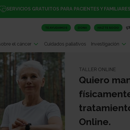
SERVICIOS GRATUITOS PARA PACIENTES Y FAMILIARE
TE AYUDAMOS
DONA
HAZTE SOCIO
obre el cáncer
Cuidados paliativos
Investigación
TALLER ONLINE
Quiero man
físicament
tratamient
Online.