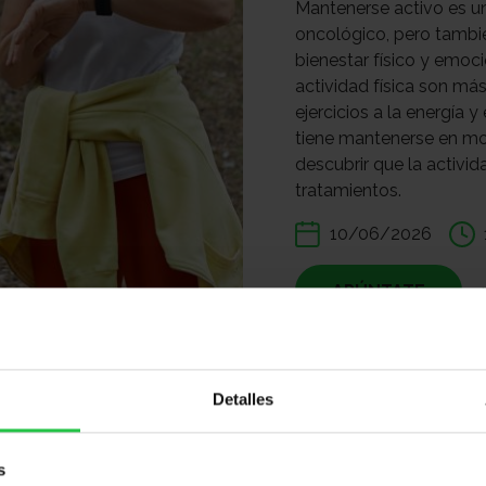
Mantenerse activo es u
oncológico, pero tambié
bienestar físico y emoc
actividad física son m
ejercicios a la energía 
tiene mantenerse en mo
descubrir que la activid
tratamientos.
10/06/2026
APÚNTATE
Compartir:
Detalles
s