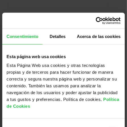
Consentimiento
Detalles
Acerca de las cookies
Esta página web usa cookies
Esta Página Web usa cookies y otras tecnologías
propias y de terceros para hacer funcionar de manera
Bienestar
correcta y segura nuestra página web y personalizar su
contenido. También las usamos para analizar la
01/10/2026
navegación de los usuarios y poder ajustar la publicidad
Taller de Relajación ONLINE y
a tus gustos y preferencias. Política de cookies.
Política
PRESENCIAL - Sesión jueves 1 de
de Cookies
octubre por la tarde
Selección