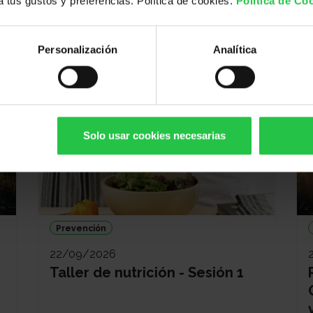
 a tus gustos y preferencias. Política de cookies.
Política de Co
Taller de marcha nórdica -
Sesión 1
Personalización
Analítica
Solo usar cookies necesarias
Prevención
22/09/2026
Taller de nutrición - Sesión 1