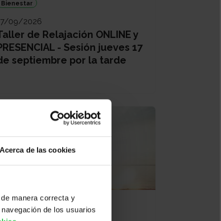
Bienestar
17/09/2026
Taller de Relajación ONLINE y
PRESENCIAL - Sesión jueves 17
de septiembre por la tarde
Acerca de las cookies
 de manera correcta y
Bienestar
 navegación de los usuarios
21/09/2026