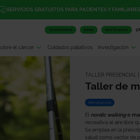
SERVICIOS GRATUITOS PARA PACIENTES Y FAMILIARE
TE AYUDAMOS
DONA
HAZTE SOCIO
obre el cáncer
Cuidados paliativos
Investigación
TALLER PRESENCIAL |
Taller de m
PREVENCIÓN
El
nordic walking
o ma
recreativa al aire libre
Se emplea en la prescri
salud como vector de pr