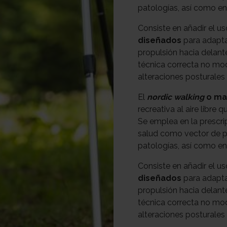
patologías, así como en
Consiste en añadir el u
diseñados
para adapta
propulsión hacia delant
técnica correcta no mod
alteraciones posturales
El
nordic walking
o ma
recreativa al aire libre
Se emplea en la prescri
salud como vector de pr
patologías, así como en
Consiste en añadir el u
diseñados
para adapta
propulsión hacia delant
técnica correcta no mod
alteraciones posturales