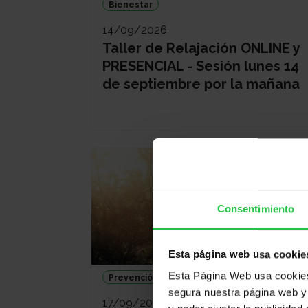
Bienestar
14/09/2026
Taller de Relajación ONLINE y
PRESENCIAL - Sesión lunes 14
de septiembre por la mañana
Consentimiento
Esta página web usa cookie
Esta Página Web usa cookies 
Prevención
segura nuestra página web y 
17/09/2026