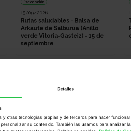
Prevención
15/09/2026
Rutas saludables - Balsa de
Arkaute de Salburua (Anillo
verde Vitoria-Gasteiz) - 15 de
septiembre
Detalles
s
y otras tecnologías propias y de terceros para hacer funcionar
Prevención
personalizar su contenido. También las usamos para analizar la
18/09/2026