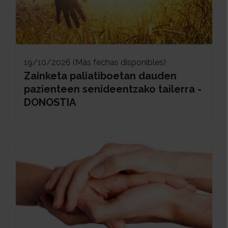
19/10/2026 (Más fechas disponibles)
Zainketa paliatiboetan dauden
pazienteen senideentzako tailerra -
DONOSTIA