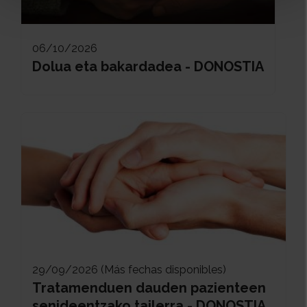
06/10/2026
Dolua eta bakardadea - DONOSTIA
29/09/2026 (Más fechas disponibles)
Tratamenduen dauden pazienteen
senideentzako tailerra - DONOSTIA