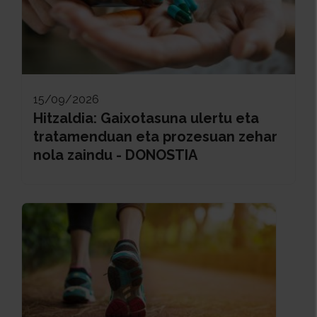
15/09/2026
Hitzaldia: Gaixotasuna ulertu eta
tratamenduan eta prozesuan zehar
nola zaindu - DONOSTIA