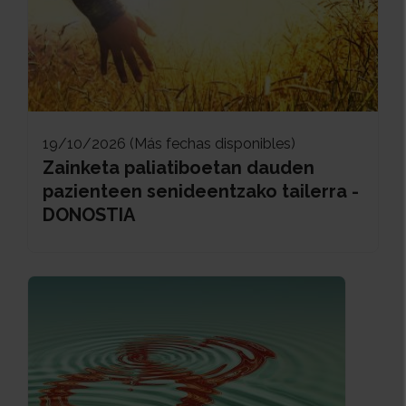
19/10/2026 (Más fechas disponibles)
Zainketa paliatiboetan dauden
pazienteen senideentzako tailerra -
DONOSTIA