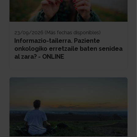
23/09/2026 (Más fechas disponibles)
Informazio-tailerra. Paziente
onkologiko erretzaile baten senidea
al zara? - ONLINE