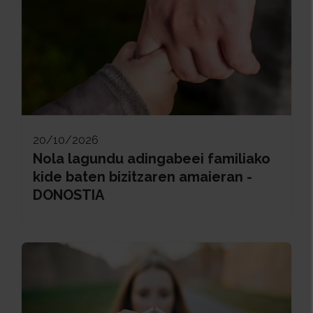
20/10/2026
Nola lagundu adingabeei familiako
kide baten bizitzaren amaieran -
DONOSTIA