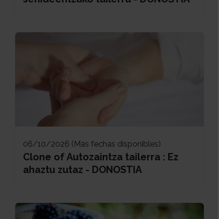
06/10/2026 (Más fechas disponibles)
Clone of Autozaintza tailerra : Ez
ahaztu zutaz - DONOSTIA