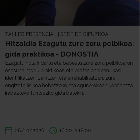
TALLER PRESENCIAL | SEDE DE GIPUZKOA
Hitzaldia Ezagutu zure zoru pelbikoa:
gida praktikoa - DONOSTIA
Ezagutu nola indartu eta babestu zure zoru pelbikoaren
osasuna modu praktikoan eta profesionalean. Ikasi
identifikatzen, zaintzen eta errehabilitatzen, zure
ongizate fisikoa hobetzeko eta egunerokoan konfiantza
irabazteko funtsezko gida batekin.
28/10/2026
16:00
a 18:00