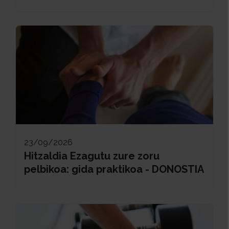
23/09/2026
Hitzaldia Ezagutu zure zoru
pelbikoa: gida praktikoa - DONOSTIA