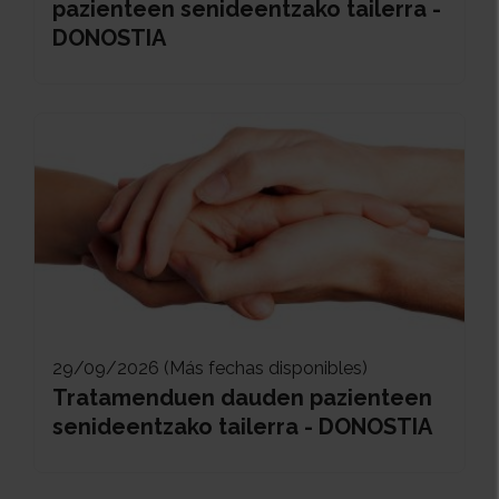
pazienteen senideentzako tailerra -
DONOSTIA
29/09/2026 (Más fechas disponibles)
Tratamenduen dauden pazienteen
senideentzako tailerra - DONOSTIA