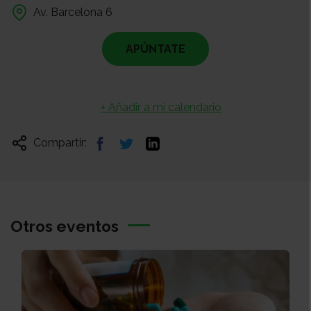
Av. Barcelona 6
APÚNTATE
+ Añadir a mi calendario
Compartir:
Otros eventos