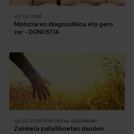
26/10/2026
Minbiziaren diagnostikoa eta gero
zer - DONOSTIA
19/10/2026 (Más fechas disponibles)
Zainketa paliatiboetan dauden