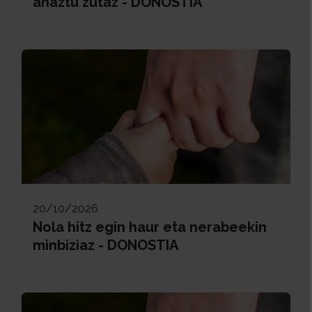
ahaztu zutaz - DONOSTIA
20/10/2026
Nola hitz egin haur eta nerabeekin
minbiziaz - DONOSTIA