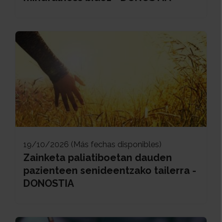
19/10/2026 (Más fechas disponibles)
Zainketa paliatiboetan dauden
pazienteen senideentzako tailerra -
DONOSTIA