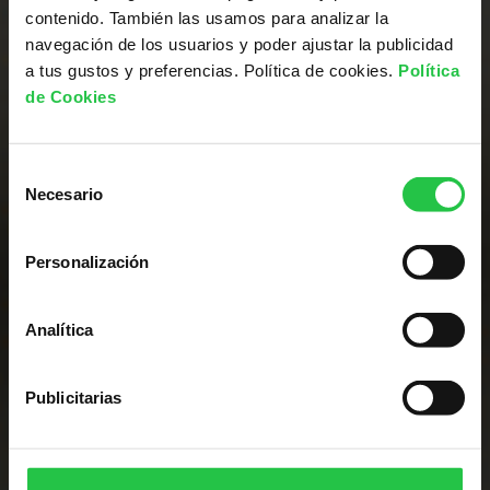
contenido. También las usamos para analizar la
navegación de los usuarios y poder ajustar la publicidad
Liderrak gara
a tus gustos y preferencias. Política de cookies.
Política
de Cookies
minbiziaren aurkako
ikerketan
Selección
Necesario
de
consentimiento
KONTSULTATU PROIEKTUAK
Personalización
Analítica
Publicitarias