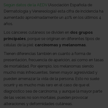
con
Sala
Según datos de la AEDV
(Asociación Española de
Dermatología y Venereología) esta cifra de incidencia ha
aumentado aproximadamente un 40% en los últimos 4
nosotros
de
Observatorio
años.
Los cánceres cutáneos se dividen en
dos grupos
principales
, porque se originan en diferentes tipos de
prensa
Actualidad
células de la piel:
carcinomas y melanomas
.
Tienen diferencias también en cuanto a forma de
Apoyo
presentación, frecuencia de aparición, así como en tasas
de mortalidad. Por ejemplo, los melanomas siendo
mucho más infrecuentes, tienen mayor agresividad y
psicológico
Atención
pueden amenazar la vida de la persona. Esto no suele
ocurrir y es mucho más raro en el caso de que el
diagnóstico sea de carcinoma, y aunque la mayor parte
social
Orientación
de las veces no son mortales, pueden provocar
alteraciones y deformidades cutáneas.