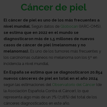
Sobre
Cáncer de piel
El cáncer de piel es uno de los más frecuentes a
nosotros
Colabora
nivel mundial.
Según datos de
Globocan
(IARC-OMS),
se estima que en 2022 en el mundo se
Todo
diagnosticaron más de 1,5 millones de nuevos
casos de cáncer de piel (melanomas y no
melanomas).
Es uno de los tumores más frecuentes y
sobre
Investigación
los carcinomas cutáneos no melanoma son los 5º en
incidencia a nivel mundial.
En España se estima que se diagnosticaron 20.854
el
Transparencia
nuevos cánceres de piel en total en el año 2024
,
según las estimaciones del
Observatorio del Cáncer
(de
la Asociación Española Contra el Cáncer), lo que
cancer
Trabaja
representa algo más de un 7% (7,18%) del total de los
cánceres diagnosticados en este año.