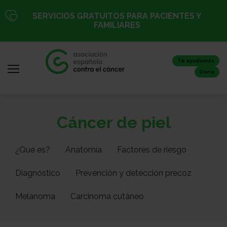
Pasar
SERVICIOS GRATUITOS PARA PACIENTES Y
al
FAMILIARES
contenido
principal
Te ayudamos
Dona
Iniciar
Todo
Cáncer de piel
sesión
sobre
/
el
Registro
¿Qué es?
Anatomía
Factores de riesgo
cáncer
Diagnóstico
Prevención y detección precoz
Inicio
Melanoma
Carcinoma cutáneo