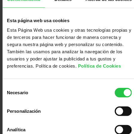
ayudan a su identificación: la
regla del ABCDE
.
Ante cualquier alteración es necesaria
la
consulta con
Esta página web usa cookies
el dermatólogo
, que además del
examen
Esta Página Web usa cookies y otras tecnologías propias y
profesional y biopsia
, pautará las pruebas necesarias
de terceros para hacer funcionar de manera correcta y
para identificar el tipo de tumor, y así confirmar el
segura nuestra página web y personalizar su contenido.
diagnóstico y estadio tumoral. Es muy importante la
También las usamos para analizar la navegación de los
identificación precisa del tipo celular, así como valorar la
usuarios y poder ajustar la publicidad a tus gustos y
extensión y profundidad de afectación de la piel, y su
preferencias. Política de cookies.
Política de Cookies
posible diseminación a otras zonas del cuerpo. Esto
condiciona de forma importante las opciones de terapia.
Selección
Los
tratamientos
pueden ser diferentes según el tipo
Necesario
de
de tumor, siendo quirúrgico con frecuencia en las fases
consentimiento
más precoces, aunque también se pueden utilizar otras
Personalización
terapias como: radioterapia, quimioterapia, tratamientos
dirigidos e inmunoterapia… Dependiendo de los tipos
tumorales y fase de la enfermedad en que se encuentre.
Analítica