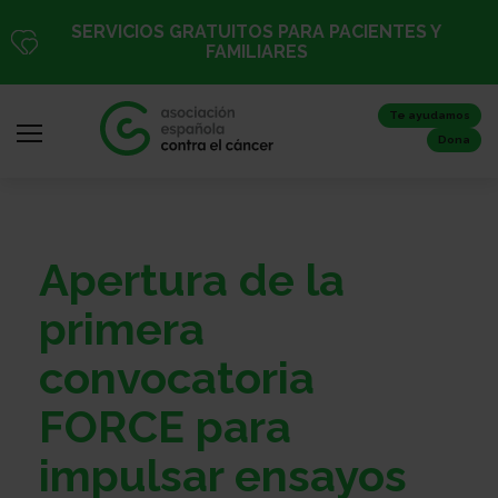
Pasar
SERVICIOS GRATUITOS PARA PACIENTES Y
al
FAMILIARES
contenido
principal
Te ayudamos
Dona
Iniciar
Apertura de la
sesión
/
primera
Registro
convocatoria
FORCE para
Inicio
impulsar ensayos