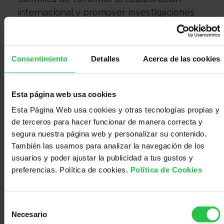
Médico
Acompañamiento
internacional y promover investigaciones
que generen evidencia aplicable a la
práctica clínica, con el objetivo de avanzar
hacia una investigación más cercana a las
Consentimiento
Detalles
Acerca de las cookies
necesidades reales de los pacientes.
La convocatoria FORCE apoyará ensayos
Esta página web usa cookies
clínicos internacionales, académicos y
Esta Página Web usa cookies y otras tecnologías propias y
multicéntricos, centrados en optimizar
de terceros para hacer funcionar de manera correcta y
estrategias diagnósticas y terapéuticas en
segura nuestra página web y personalizar su contenido.
estos tumores. Se fomentará la
También las usamos para analizar la navegación de los
participación de consorcios liderado por
usuarios y poder ajustar la publicidad a tus gustos y
un/a responsable del proyecto en uno de
preferencias. Política de cookies.
Política de Cookies
los países financiadores e implicando socios
de al menos otros dos países participantes,
Selección
con la posibilidad de incluir socios
Necesario
de
adicionales de otros países europeos. Los