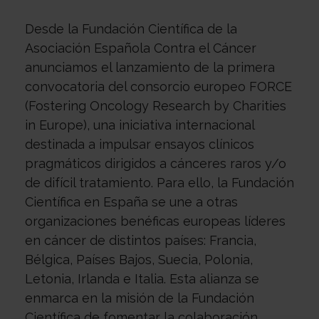
con
Sala
Desde la Fundación Científica de la
Asociación Española Contra el Cáncer
nosotros
de
Observatorio
anunciamos el lanzamiento de la primera
convocatoria del consorcio europeo FORCE
(Fostering Oncology Research by Charities
prensa
Actualidad
in Europe), una iniciativa internacional
destinada a impulsar ensayos clínicos
pragmáticos dirigidos a cánceres raros y/o
Apoyo
de difícil tratamiento. Para ello, la Fundación
Científica en España se une a otras
organizaciones benéficas europeas líderes
psicológico
Atención
en cáncer de distintos países: Francia,
Bélgica, Países Bajos, Suecia, Polonia,
social
Orientación
Letonia, Irlanda e Italia. Esta alianza se
enmarca en la misión de la Fundación
Científica de fomentar la colaboración