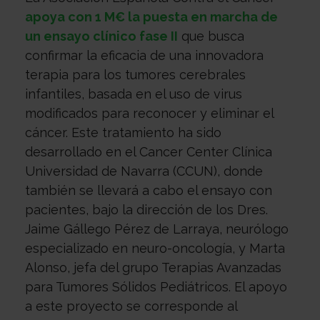
con
Sala
apoya con 1 M€ la puesta en marcha de
un ensayo clínico fase II
que busca
confirmar la eficacia de una innovadora
nosotros
de
Observatorio
terapia para los tumores cerebrales
infantiles, basada en el uso de virus
modificados para reconocer y eliminar el
prensa
Actualidad
cáncer. Este tratamiento ha sido
desarrollado en el Cancer Center Clínica
Universidad de Navarra (CCUN), donde
Apoyo
también se llevará a cabo el ensayo con
pacientes, bajo la dirección de los Dres.
psicológico
Atención
Jaime Gállego Pérez de Larraya, neurólogo
especializado en neuro-oncología, y Marta
Alonso, jefa del grupo Terapias Avanzadas
social
Orientación
para Tumores Sólidos Pediátricos. El apoyo
a este proyecto se corresponde al