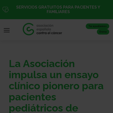
Pasar
SERVICIOS GRATUITOS PARA PACIENTES Y
al
FAMILIARES
contenido
principal
Te ayudamos
Dona
Iniciar
La Asociación
sesión
/
impulsa un ensayo
Registro
clínico pionero para
pacientes
Inicio
pediátricos de