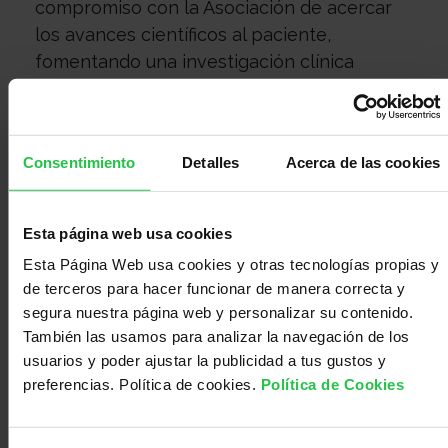
compromiso con la Asociación de acercar
Médico
Acompañamiento
los avances científicos al paciente,
fomentando una investigación clínica
académica que dé respuesta a las
necesidades de las personas.
El ensayo clínico incluirá hasta 39 pacientes
Consentimiento
Detalles
Acerca de las cookies
con tres de los tumores cerebrales
pediátricos más agresivos: gliomas de alto
grado, tumores embrionarios como
Esta página web usa cookies
meduloblastomas y ependimomas. El uso
Esta Página Web usa cookies y otras tecnologías propias y
de virus modificados abre una nueva vía
de terceros para hacer funcionar de manera correcta y
segura nuestra página web y personalizar su contenido.
para un cáncer que actualmente no cuenta
También las usamos para analizar la navegación de los
con opciones de tratamiento eficaces. Esta
usuarios y poder ajustar la publicidad a tus gustos y
terapia, fruto de más de 15 años de trabajo,
preferencias. Política de cookies.
Política de Cookies
ya superó en 2022 un ensayo clínico en fase
I que confirmó su seguridad y ofreció