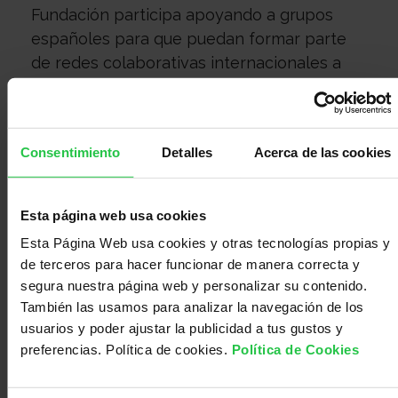
con
Sala
Fundación participa apoyando a grupos
españoles para que puedan formar parte
de redes colaborativas internacionales a
nosotros
de
Observatorio
través de las convocatorias de Ayudas
TRANSCAN, pero ahora da un paso más
aportando su experiencia en la gestión de
prensa
Actualidad
Consentimiento
Detalles
Acerca de las cookies
proyectos e implicándose en la toma de
decisiones y tareas estratégicas para
promover el talento joven o involucrar a la
Apoyo
Esta página web usa cookies
sociedad en la investigación en cáncer,
Esta Página Web usa cookies y otras tecnologías propias y
entre otras.
de terceros para hacer funcionar de manera correcta y
psicológico
Atención
segura nuestra página web y personalizar su contenido.
El trabajo en red y la colaboración
También las usamos para analizar la navegación de los
internacional es una de las líneas
usuarios y poder ajustar la publicidad a tus gustos y
estratégicas de la Fundación, motivo por el
social
Orientación
preferencias. Política de cookies.
Política de Cookies
que participa desde hace años en diversas
iniciativas y redes internacionales, como