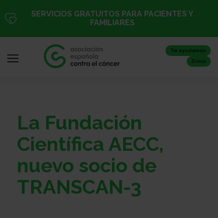
Pasar
SERVICIOS GRATUITOS PARA PACIENTES Y
al
FAMILIARES
contenido
principal
Te ayudamos
Dona
Iniciar
La Fundación
sesión
/
Científica AECC,
Registro
nuevo socio de
TRANSCAN-3
Inicio