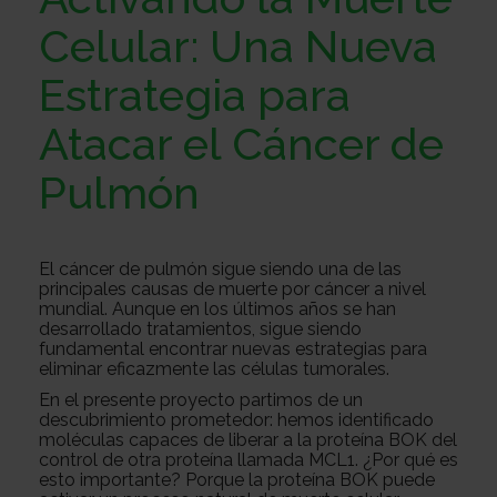
Sobre
Celular: Una Nueva
Estrategia para
nosotros
Colabora
Atacar el Cáncer de
Pulmón
Todo
sobre
Investigación
El cáncer de pulmón sigue siendo una de las
principales causas de muerte por cáncer a nivel
mundial. Aunque en los últimos años se han
desarrollado tratamientos, sigue siendo
el
Transparencia
fundamental encontrar nuevas estrategias para
eliminar eficazmente las células tumorales.
En el presente proyecto partimos de un
descubrimiento prometedor: hemos identificado
cancer
Trabaja
moléculas capaces de liberar a la proteína BOK del
control de otra proteína llamada MCL1. ¿Por qué es
esto importante? Porque la proteína BOK puede