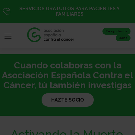
Pasar
SERVICIOS GRATUITOS PARA PACIENTES Y
al
FAMILIARES
contenido
principal
Te ayudamos
Dona
Cuando colaboras con la
Iniciar
sesión
Asociación Española Contra el
/
Cáncer, tú también investigas
Registro
HAZTE SOCIO
Inicio
Activando la Muerte