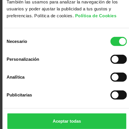
También las usamos para analizar la navegación de los
Médico
Acompañamiento
usuarios y poder ajustar la publicidad a tus gustos y
preferencias. Política de cookies.
Política de Cookies
Selección
Necesario
de
consentimiento
Personalización
110660.00
Analítica
Ayuda Predoctoral AECC Valencia 2025
Publicitarias
Proyecto
Ainoa Fayos
dirigido
por:
Aceptar todas