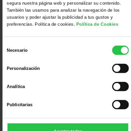
segura nuestra página web y personalizar su contenido.
enfermedades como el cáncer.
Médico
Acompañamiento
También las usamos para analizar la navegación de los
Te puede interesar:
usuarios y poder ajustar la publicidad a tus gustos y
Artículo de investigación
preferencias. Política de cookies.
Política de Cookies
19/06/2020
Selección
Necesario
de
consentimiento
Personalización
Analítica
Publicitarias
Proyecto
Dr. Arkaitz Carracedo
dirigido