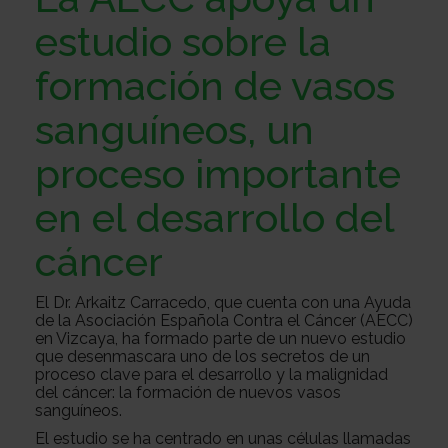
Sobre
estudio sobre la
formación de vasos
nosotros
Colabora
sanguíneos, un
proceso importante
Todo
en el desarrollo del
sobre
Investigación
cáncer
El Dr. Arkaitz Carracedo, que cuenta con una Ayuda
el
Transparencia
de la Asociación Española Contra el Cáncer (AECC)
en Vizcaya, ha formado parte de un nuevo estudio
que desenmascara uno de los secretos de un
proceso clave para el desarrollo y la malignidad
cancer
Trabaja
del cáncer: la formación de nuevos vasos
sanguíneos.
El estudio se ha centrado en unas células llamadas