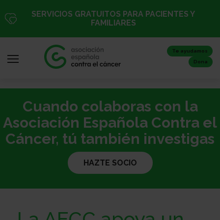
Pasar
SERVICIOS GRATUITOS PARA PACIENTES Y
al
FAMILIARES
contenido
principal
Te ayudamos
Dona
Cuando colaboras con la
Iniciar
sesión
Asociación Española Contra el
/
Cáncer, tú también investigas
Registro
HAZTE SOCIO
Inicio
La AECC apoya un