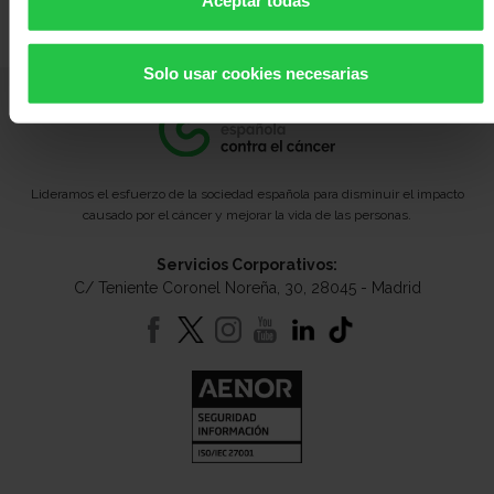
Aceptar todas
por:
Solo usar cookies necesarias
Lideramos el esfuerzo de la sociedad española para disminuir el impacto
causado por el cáncer y mejorar la vida de las personas.
Servicios Corporativos:
C/ Teniente Coronel Noreña, 30, 28045 - Madrid