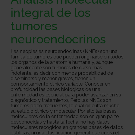
Sobre
integral de los
tumores
nosotros
Colabora
neuroendocrinos
Todo
Las neoplasias neuroendocrinas (NNEs) son una
familia de tumores que pueden originarse en todos
los órganos de la anatomía humana y, aunque
generalmente son tumores de curso más
sobre
Investigación
indolente, es decir con menos probabilidad de
diseminarse y menor graves, tienen un
comportamiento clínico variable. Conocer en
profundidad las bases biológicas de una
el
Transparencia
enfermedad es esencial para poder avanzar en su
diagnóstico y tratamiento, Pero las NNEs son
tumores poco frecuentes, lo cual dificulta mucho
su estudio clínico y molecular. Por ello las bases
moleculares de la enfermedad son en gran parte
cancer
Trabaja
desconocidas y hasta la fecha, no hay datos
moleculares recogidos en grandes bases de datos
públicas, ni una clasificación general que cubra el