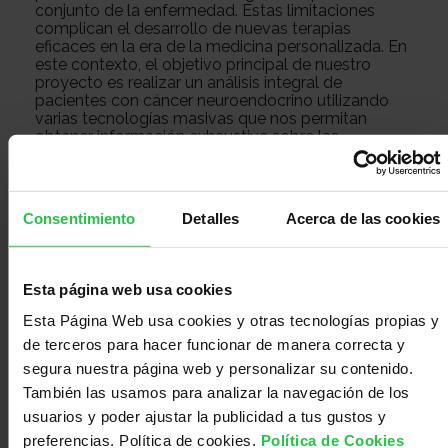
conjunto de la enfermedad. Estas limitaciones
con
Sala
complican el desarrollo de nuevas terapias
eficaces en la era de la medicina personalizada. En
este contexto, el objetivo principal de nuestro
proyecto es realizar un análisis integral de
nosotros
de
Observatorio
pacientes con cáncer neuroendocrino utilizando
varias tecnologías masivas que nos permitan
obtener información exhaustiva sobre las
características moleculares de la enfermedad para
prensa
Actualidad
identificar rasgos biológicos comunes y únicos,
para estratificar (o clasificar) pacientes en la clínica
con mayor precisión, así como abrir nuevas vías
Consentimiento
Detalles
Acerca de las cookies
para el desarrollo de enfoques terapéuticos
Apoyo
innovadores para mejorar el pronóstico de los
pacientes.
Esta página web usa cookies
psicológico
Atención
Esta Página Web usa cookies y otras tecnologías propias y
de terceros para hacer funcionar de manera correcta y
segura nuestra página web y personalizar su contenido.
social
Orientación
También las usamos para analizar la navegación de los
usuarios y poder ajustar la publicidad a tus gustos y
preferencias. Política de cookies.
Política de Cookies