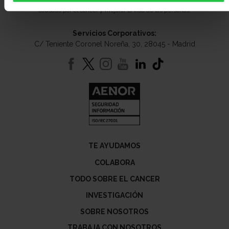
Lideramos el esfuerzo de la sociedad española para disminuir el impacto
causado por el cáncer y mejorar la vida de las personas.
Servicios Corporativos:
C/ Teniente Coronel Noreña, 30, 28045 - Madrid
TE AYUDAMOS
COLABORA
TODO SOBRE EL CANCER
INVESTIGACIÓN
SOBRE NOSOTROS
TRABAJA CON NOSOTROS