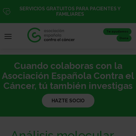
Pasar
SERVICIOS GRATUITOS PARA PACIENTES Y
al
FAMILIARES
contenido
principal
Te ayudamos
Dona
Cuando colaboras con la
Iniciar
sesión
Asociación Española Contra el
/
Cáncer, tú también investigas
Registro
HAZTE SOCIO
Inicio
Análisis molecular