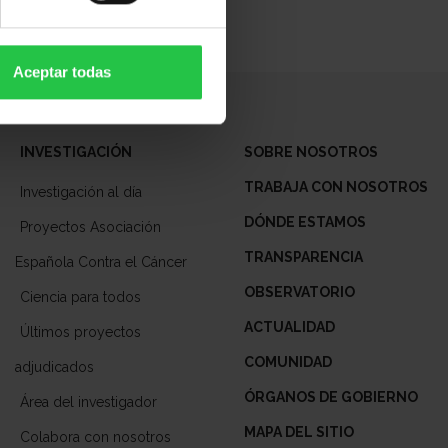
Aceptar todas
INVESTIGACIÓN
SOBRE NOSOTROS
TRABAJA CON NOSOTROS
Investigación al día
DÓNDE ESTAMOS
Proyectos Asociación
TRANSPARENCIA
Española Contra el Cáncer
OBSERVATORIO
Ciencia para todos
ACTUALIDAD
Últimos proyectos
COMUNIDAD
adjudicados
ÓRGANOS DE GOBIERNO
Área del investigador
MAPA DEL SITIO
Colabora con nosotros