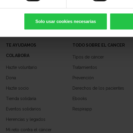
Solo usar cookies necesarias
TE AYUDAMOS
TODO SOBRE EL CANCER
COLABORA
Tipos de cáncer
Hazte voluntario
Tratamientos
Dona
Prevención
Hazte socio
Derechos de los pacientes
Tienda solidaria
Ebooks
Eventos solidarios
Respirapp
Herencias y legados
Mi reto contra el cáncer