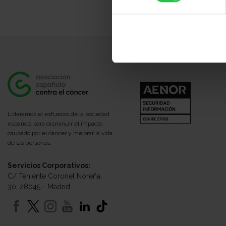
Lideramos el esfuerzo de la sociedad
española para disminuir el impacto
causado por el cáncer y mejorar la vida
de las personas.
Servicios Corporativos:
C/ Teniente Coronel Noreña,
30, 28045 - Madrid