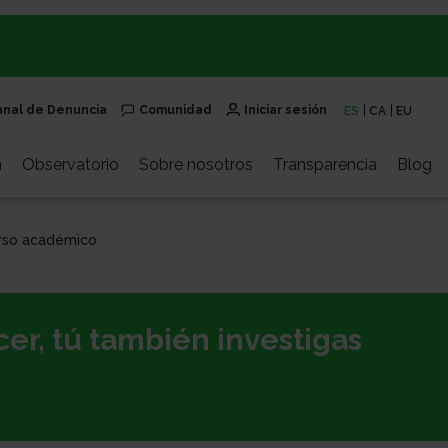
anal de Denuncia
Comunidad
Iniciar sesión
ES
CA
EU
n
Observatorio
Sobre nosotros
Transparencia
Blog
rso académico
er, tú también investigas