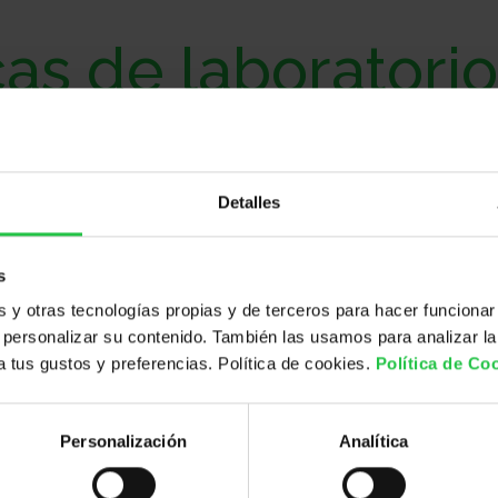
as de laboratori
co
Detalles
Adjudicaciones
s
(01/12/2023)
y otras tecnologías propias y de terceros para hacer funcionar
personalizar su contenido. También las usamos para analizar la
Adjudicaciones
 a tus gustos y preferencias. Política de cookies.
Política de Co
(20/07/2023)
Personalización
Analítica