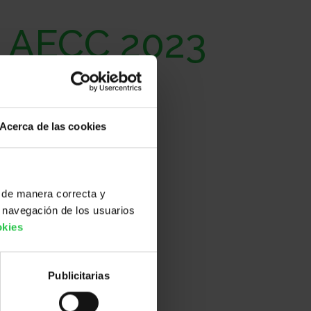
o AECC 2023
Acerca de las cookies
 definitivas
 de manera correcta y
 navegación de los usuarios
 provisionales
okies
Publicitarias