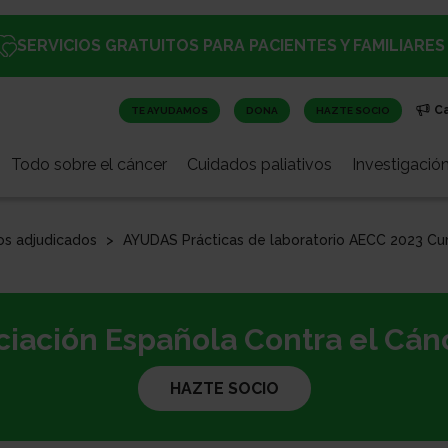
SERVICIOS GRATUITOS PARA PACIENTES Y FAMILIARES
C
TE AYUDAMOS
DONA
HAZTE SOCIO
Todo sobre el cáncer
Cuidados paliativos
Investigació
os adjudicados
AYUDAS Prácticas de laboratorio AECC 2023 Cu
iación Española Contra el Cánc
HAZTE SOCIO