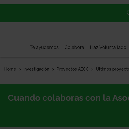
Pasar
al
contenido
principal
Te ayudamos
Colabora
Haz Voluntariado
Home
Investigación
Proyectos AECC
Últimos proyect
Cuando colaboras con la Asoc