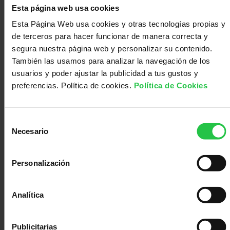
con
Sala
Esta página web usa cookies
Esta Página Web usa cookies y otras tecnologías propias y
de terceros para hacer funcionar de manera correcta y
nosotros
de
Observatorio
segura nuestra página web y personalizar su contenido.
También las usamos para analizar la navegación de los
usuarios y poder ajustar la publicidad a tus gustos y
prensa
Actualidad
preferencias. Política de cookies.
Política de Cookies
Selección
Apoyo
Necesario
de
consentimiento
psicológico
Atención
Personalización
Lideramos el esfuerzo de la sociedad española para disminuir el impacto
Analítica
social
Orientación
causado por el cáncer y mejorar la vida de las personas.
Servicios Corporativos:
Publicitarias