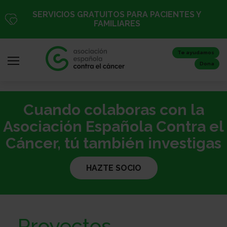
Pasar
SERVICIOS GRATUITOS PARA PACIENTES Y
al
FAMILIARES
contenido
principal
Te ayudamos
Dona
Cuando colaboras con la
Iniciar
sesión
Asociación Española Contra el
/
Cáncer, tú también investigas
Registro
HAZTE SOCIO
Inicio
Proyectos