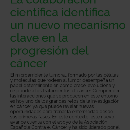
Sobre
científica identifica
un nuevo mecanismo
nosotros
Colabora
clave en la
progresión del
Todo
cáncer
sobre
Investigación
El microambiente tumoral, formado por las células
y moléculas que rodean al tumor, desempeña un
papel determinante en cómo crece, evoluciona y
el
Transparencia
responde a los tratamientos el cáncer. Comprender
las interacciones que se producen en este entorno
es hoy uno de los grandes retos de la investigación
en cáncer, ya que puede revelar nuevas
oportunidades para frenar la enfermedad desde
cancer
Trabaja
sus primeras fases. En este contexto, este nuevo
avance cuenta con el apoyo de la Asociación
Española Contra el Cáncer, y ha sido liderado por el