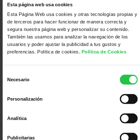
hallazgos no solo aportan una nueva perspectiva
Esta página web usa cookies
Médico
Acompañamiento
sobre el papel del microambiente tumoral, sino
que también abren nuevas vías para desarrollar en
Esta Página Web usa cookies y otras tecnologías propias y
el futuro estrategias más eficaces que permitan
de terceros para hacer funcionar de manera correcta y
frenar la progresión de la enfermedad.
segura nuestra página web y personalizar su contenido.
Te puede interesar:
También las usamos para analizar la navegación de los
Artículo de investigación
usuarios y poder ajustar la publicidad a tus gustos y
Noticia del CIC bioGUNE
preferencias. Política de cookies.
Política de Cookies
Noticia del Instituto de Biomedicina y
Biotecnología de Cantabria (IBBTEC-CSIC-
Universidad de Cantabria)
Selección
Necesario
de
07/07/2026
consentimiento
Personalización
Analítica
Publicitarias