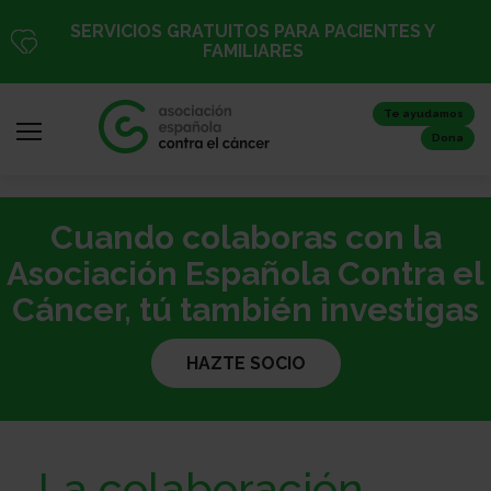
Pasar
SERVICIOS GRATUITOS PARA PACIENTES Y
al
FAMILIARES
contenido
principal
Te ayudamos
Dona
Cuando colaboras con la
Iniciar
sesión
Asociación Española Contra el
/
Cáncer, tú también investigas
Registro
HAZTE SOCIO
Inicio
La colaboración