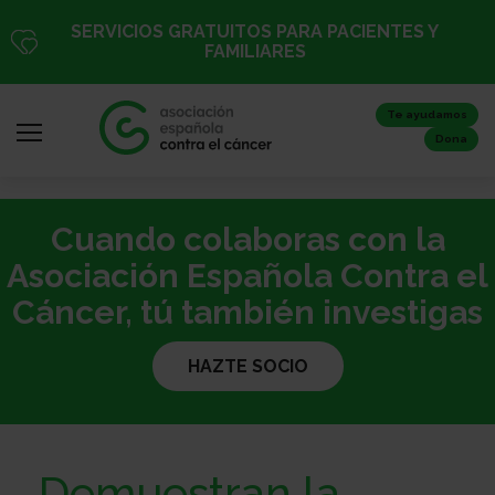
Pasar
SERVICIOS GRATUITOS PARA PACIENTES Y
al
FAMILIARES
contenido
principal
Te ayudamos
Dona
Cuando colaboras con la
Iniciar
sesión
Asociación Española Contra el
/
Cáncer, tú también investigas
Registro
HAZTE SOCIO
Inicio
Demuestran la