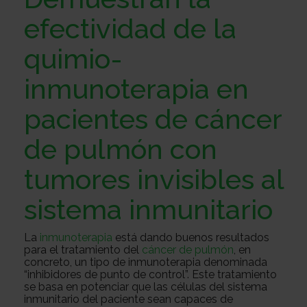
Sobre
efectividad de la
quimio-
nosotros
Colabora
inmunoterapia en
pacientes de cáncer
Todo
de pulmón con
sobre
Investigación
tumores invisibles al
sistema inmunitario
el
Transparencia
La
inmunoterapia
está dando buenos resultados
para el tratamiento del
cáncer de pulmón
, en
concreto, un tipo de inmunoterapia denominada
cancer
Trabaja
“inhibidores de punto de control”. Este tratamiento
se basa en potenciar que las células del sistema
inmunitario del paciente sean capaces de