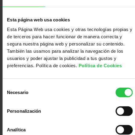
cirugía. La mitad de estos pacientes presentaban
Médico
Acompañamiento
una alteración en el gen HLA clase 1, un gen
relacionado con la respuesta inmunitaria y que
puede hacer que los tumores queden
Esta página web usa cookies
“enmascarados” ante la acción del sistema
inmunitario. Previamente se había confirmado que
Esta Página Web usa cookies y otras tecnologías propias y
el tratamiento de inmunoterapia no era eficaz en
de terceros para hacer funcionar de manera correcta y
los pacientes de cáncer de pulmón con alteración
en HLA clase 1, sin embargo, en este estudio los
segura nuestra página web y personalizar su contenido.
investigadores demostraron que sí respondían bien
También las usamos para analizar la navegación de los
al tratamiento de quimio-inmunoterapia. Por tanto,
usuarios y poder ajustar la publicidad a tus gustos y
esta investigación propone que los pacientes con
cáncer de pulmón de célula no pequeña con
preferencias. Política de cookies.
Política de Cookies
alteraciones en HLA sean tratados con quimio-
inmunoterapia antes de la cirugía como mejor
opción terapéutica que la inmunoterapia sola.
Selección
Te puede interesar:
Necesario
de
Artículo de investigación
consentimiento
21/10/2024
Personalización
Analítica