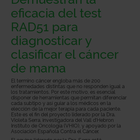
Sobre
eficacia del test
RAD51 para
nosotros
Colabora
diagnosticar y
clasificar el cáncer
Todo
de mama
sobre
Investigación
El termino cáncer engloba más de 200
enfermedades distintas que no responden igual a
los tratamientos. Por este motivo, es esencial
el
Transparencia
disponer de herramientas que permitan diferenciar
cada subtipo y así guiar a los médicos en la
elección de la mejor terapia para cada paciente.
Este es el fin del proyecto liderado por la Dra.
Violeta Serra, investigadora del Vall d’Hebron
cancer
Trabaja
Instituto de Oncología (VHIO), y apoyado por la
Asociación Española Contra el Cáncer.