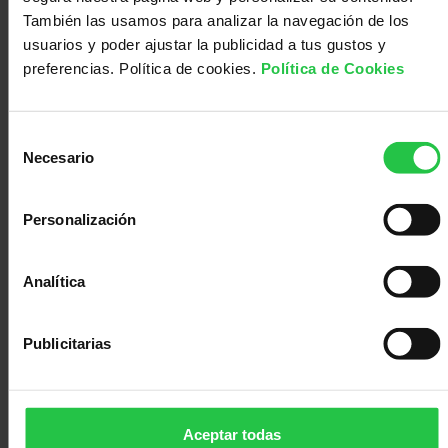
Te puede interesar:
Médico
Acompañamiento
También las usamos para analizar la navegación de los
Noticia del VHIO
usuarios y poder ajustar la publicidad a tus gustos y
Artículo científico
preferencias. Política de cookies.
Política de Cookies
Selección
Necesario
de
consentimiento
Personalización
Analítica
Publicitarias
Proyecto
Dra. Violeta Serra
dirigido
Aceptar todas
por: