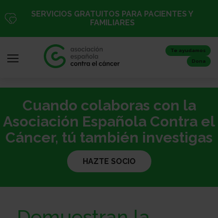
Pasar
SERVICIOS GRATUITOS PARA PACIENTES Y
al
FAMILIARES
contenido
principal
Te ayudamos
Dona
Cuando colaboras con la
Iniciar
sesión
Asociación Española Contra el
/
Cáncer, tú también investigas
Registro
HAZTE SOCIO
Inicio
Demuestran la