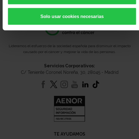
Solo usar cookies necesarias
Lideramos el esfuerzo de la sociedad española para disminuir el impacto
causado por el cáncer y mejorar la vida de las personas.
Servicios Corporativos:
C/ Teniente Coronel Noreña, 30, 28045 - Madrid
TE AYUDAMOS