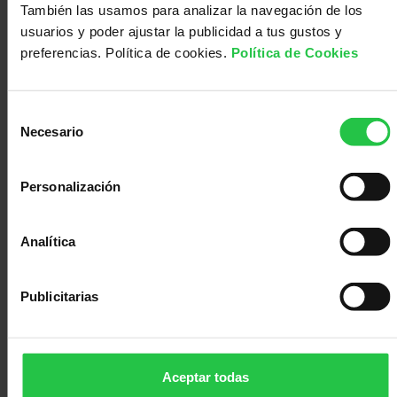
14/05/2021
También las usamos para analizar la navegación de los
Médico
Acompañamiento
usuarios y poder ajustar la publicidad a tus gustos y
preferencias. Política de cookies.
Política de Cookies
Selección
Necesario
de
consentimiento
Personalización
Analítica
Dr. Carlos del Fresno
Publicitarias
Proyecto
Dr. Carlos del Fresno
dirigido
por:
Aceptar todas