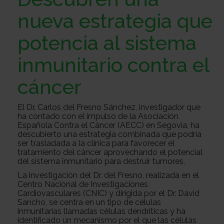
Sobre
nueva estrategia que
potencia al sistema
nosotros
Colabora
inmunitario contra el
cáncer
Todo
El Dr. Carlos del Fresno Sánchez, investigador que
ha contado con el impulso de la Asociación
sobre
Investigación
Española Contra el Cáncer (AECC) en Segovia, ha
descubierto una estrategia combinada que podría
ser trasladada a la clínica para favorecer el
tratamiento del cáncer aprovechando el potencial
el
Transparencia
del sistema inmunitario para destruir tumores.
La investigación del Dr. del Fresno, realizada en el
Centro Nacional de Investigaciones
Cardiovasculares (CNIC) y dirigida por el Dr. David
cancer
Trabaja
Sancho, se centra en un tipo de células
inmunitarias llamadas células dendríticas y ha
identificado un mecanismo por el que las células