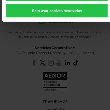
Solo usar cookies necesarias
Lideramos el esfuerzo de la sociedad española para disminuir el impacto
causado por el cáncer y mejorar la vida de las personas.
Servicios Corporativos:
C/ Teniente Coronel Noreña, 30, 28045 - Madrid
TE AYUDAMOS
COLABORA