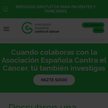
Pasar
SERVICIOS GRATUITOS PARA PACIENTES Y
al
FAMILIARES
contenido
principal
Te ayudamos
Dona
Cuando colaboras con la
Iniciar
sesión
Asociación Española Contra el
/
Cáncer, tú también investigas
Registro
HAZTE SOCIO
Inicio
Descubren una