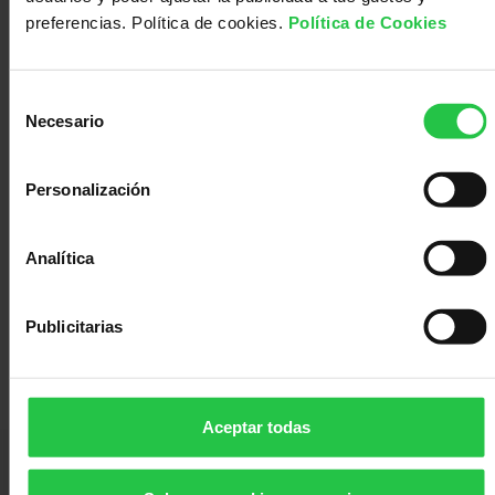
Médico
Acompañamiento
preferencias. Política de cookies.
Política de Cookies
Selección
Necesario
de
consentimiento
Personalización
100600.00
Analítica
Ayuda Predoctoral AECC Madrid 2024
Proyecto
Publicitarias
Marta González Pérez
dirigido
por:
Aceptar todas