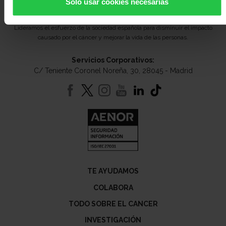
Solo usar cookies necesarias
Lideramos el esfuerzo de la sociedad española para disminuir el impacto
causado por el cáncer y mejorar la vida de las personas.
Servicios Corporativos:
C/ Teniente Coronel Noreña, 30, 28045 - Madrid
TE AYUDAMOS
COLABORA
TODO SOBRE EL CANCER
INVESTIGACIÓN