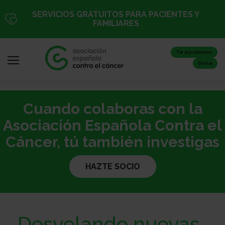
Pasar
SERVICIOS GRATUITOS PARA PACIENTES Y
al
FAMILIARES
contenido
principal
Te ayudamos
Dona
Cuando colaboras con la
Iniciar
sesión
Asociación Española Contra el
/
Cáncer, tú también investigas
Registro
HAZTE SOCIO
Inicio
Desvelando nuevas