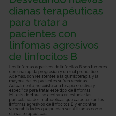
Sobre
dianas terapéuticas
para tratar a
nosotros
Colabora
pacientes con
linfomas agresivos
Todo
de linfocitos B
sobre
Investigación
Los linfomas agresivos de linfocitos B son tumores
con una rápida progresión y un mal pronóstico.
Además, son resistentes a la quimioterapia y la
el
Transparencia
mayoría de los pacientes sufren recaídas.
Actualmente, no existe una terapia efectiva y
específica para tratar este tipo de linfomas.
Mi tesis doctoral se centrará en estudiar las
particularidades metabólicas que caracterizan los
cancer
Trabaja
linfomas agresivos de linfocitos B y encontrar
vulnerabilidades que puedan ser utilizadas como
dianas terapéuticas.