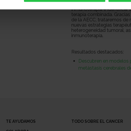
activa en todos los tumores
inmunoterapia e identificar
terapia combinada. Gracias
de la AECC, trataremos de 
nuevas estrategias terapéut
heterogeneidad tumoral, así
inmunoterapia.
Resultados destacados:
Descubren en modelos pr
metástasis cerebrales 
TE AYUDAMOS
TODO SOBRE EL CANCER