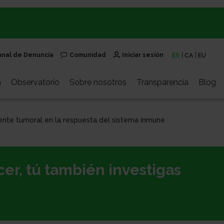
anal de Denuncia
Comunidad
Iniciar sesión
ES
CA
EU
n
Observatorio
Sobre nosotros
Transparencia
Blog
ente tumoral en la respuesta del sistema inmune
er, tú también investigas