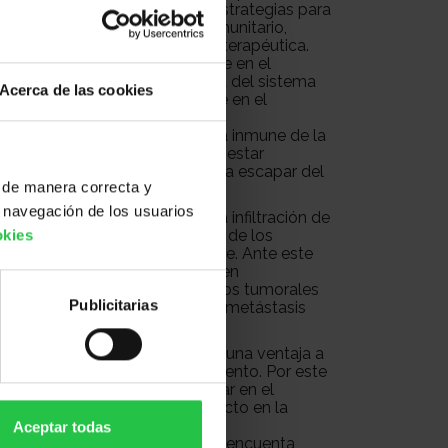
ue muchos tumores poseen estrategias para
ermite escapar del sistema inmunitario,
a a cualquier estrategia inmunoterapéutica.
ficado LIF, una molécula clave en el
o un factor impide la actividad del sistema
Acerca de las cookies
n) y juega un papel importante en el
o embrionario, LIF genera una
protege al embrión del sistema inmune de la
lastoma, sugerimos que podría estar
mo una estrategia del tumor para escapar del
 de manera correcta y
 navegación de los usuarios
to que LIF puede prevenir la infiltración de
rminando así la respuesta a uno de los
okies
uticos más usados actualmente. Ante este
tamos si este efecto descrito en
ocurriendo también en otros tipos tumorales
Publicitarias
stá funcionando, como son las metástasis
ue LIF podría estar aportando una ventaja a
a progresar y resistir al tratamiento. Por este
sados en estudiar y profundizar en el
LIF, específicamente su impacto en la
 sistema inmune.
Aceptar todas
os entender por qué LIF no se encuenta