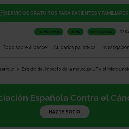
SERVICIOS GRATUITOS PARA PACIENTES Y FAMILIARES
C
TE AYUDAMOS
DONA
HAZTE SOCIO
Todo sobre el cáncer
Cuidados paliativos
Investigació
sarrollo
Estudio del impacto de la molécula LIF y el microambi
iación Española Contra el Cánc
HAZTE SOCIO