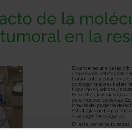
acto de la molécu
tumoral en la res
e
El cáncer es una de las pri
una elevada heterogeneidad
tratamiento y curación. Des
conseguir mejores tratamie
tumor no se adapte y sobrev
Entre ellos, la inmunoterap
para muchos pacientes. Esta
inmune del paciente detecte
estrategias no han alcanzad
vital seguir investigando.
En este contexto, nuestras 
microambiente que rodea al