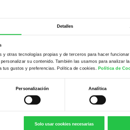
inmunoterapia. Pensamos q
crear un ambiente que les p
dificultando así la respuest
Recientemente hemos identi
00
desarrollo embrionario, com
Detalles
inmunitario (inmunosupresió
glioblastoma. En el context
020
inmunosupresión local que 
madre. En el caso del gliob
s
ocurriendo algo similar, co
dor
y otras tecnologías propias y de terceros para hacer funcionar
sistema inmune.
personalizar su contenido. También las usamos para analizar la
Brevemente, hemos descubier
linfocitos en el tumor, dete
 a tus gustos y preferencias. Política de cookies.
Política de Co
tratamientos inmunoterapé
descubrimiento, nos pregun
glioblastoma podría estar 
Personalización
Analítica
en los que esta molécula e
cerebrales.
Nuestro planteamiento es q
las células cancerígenas par
motivo, estamos muy intere
mecanismo de actuación de 
activación y respuesta del
Solo usar cookies necesarias
Por último, también querem