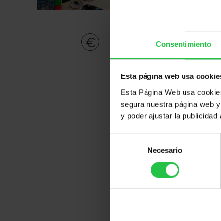
160000.
Consentimiento
Postdoctoral AECC 2
Esta página web usa cookie
Proyecto
Dra. Ester ​Bonfill Teixi
Esta Página Web usa cookies 
dirigido
segura nuestra página web y 
por:
y poder ajustar la publicidad
Selección
Necesario
de
consentimiento