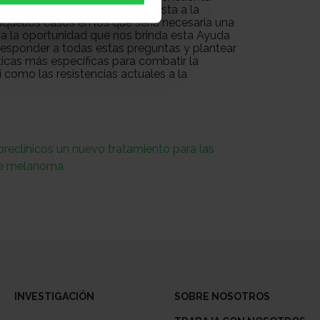
, pudiendo así prever la respuesta a la
 aquellos casos en los que sería necesaria una
 a la oportunidad que nos brinda esta Ayuda
responder a todas estas preguntas y plantear
icas más específicas para combatir la
 como las resistencias actuales a la
eclínicos un nuevo tratamiento para las
de melanoma
INVESTIGACIÓN
SOBRE NOSOTROS