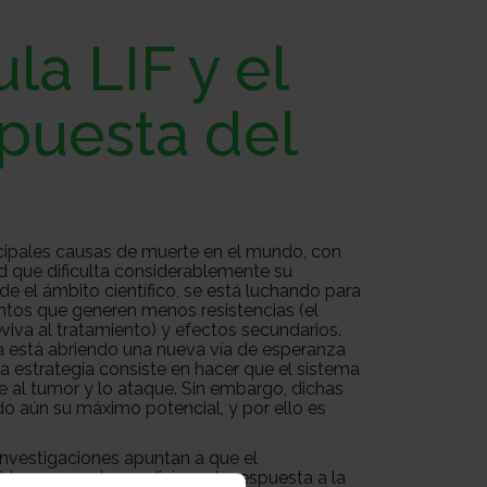
la LIF y el
puesta del
ncipales causas de muerte en el mundo, con
 que dificulta considerablemente su
de el ámbito científico, se está luchando para
ntos que generen menos resistencias (el
iva al tratamiento) y efectos secundarios.
ia está abriendo una nueva vía de esperanza
 estrategia consiste en hacer que el sistema
 al tumor y lo ataque. Sin embargo, dichas
o aún su máximo potencial, y por ello es
investigaciones apuntan a que el
 tumor puede condicionar la respuesta a la