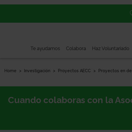
Pasar
al
contenido
principal
Te ayudamos
Colabora
Haz Voluntariado
Home
Investigación
Proyectos AECC
Proyectos en de
Cuando colaboras con la Asoc