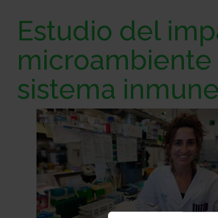
Estudio del imp
microambiente 
sistema inmun