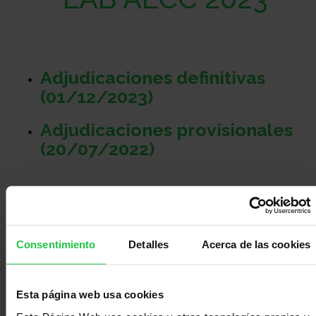
Sobre
nosotros
Colabora
Adjudicaciones definitivas
(01/12/2023)
Todo
Adjudicaciones provisionales
(20/07/2022)
sobre
Investigación
el
Transparencia
Consentimiento
Detalles
Acerca de las cookies
cancer
Trabaja
Esta página web usa cookies