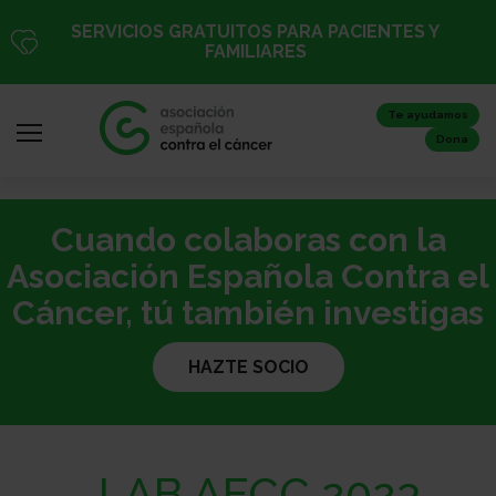
Pasar
SERVICIOS GRATUITOS PARA PACIENTES Y
al
FAMILIARES
contenido
principal
Te ayudamos
Dona
Cuando colaboras con la
Iniciar
sesión
Asociación Española Contra el
/
Cáncer, tú también investigas
Registro
HAZTE SOCIO
Inicio
LAB AECC 2023