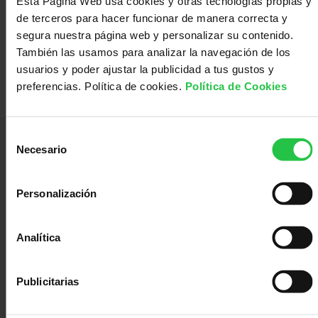
Esta Página Web usa cookies y otras tecnologías propias y
con
Sala
de terceros para hacer funcionar de manera correcta y
segura nuestra página web y personalizar su contenido.
También las usamos para analizar la navegación de los
nosotros
de
Observatorio
usuarios y poder ajustar la publicidad a tus gustos y
preferencias. Política de cookies.
Política de Cookies
prensa
Actualidad
Selección
Necesario
de
Apoyo
consentimiento
Personalización
Lideramos el esfuerzo de la sociedad española para disminuir el impacto
causado por el cáncer y mejorar la vida de las personas.
psicológico
Atención
Analítica
Servicios Corporativos:
C/ Teniente Coronel Noreña, 30, 28045 - Madrid
social
Orientación
Publicitarias