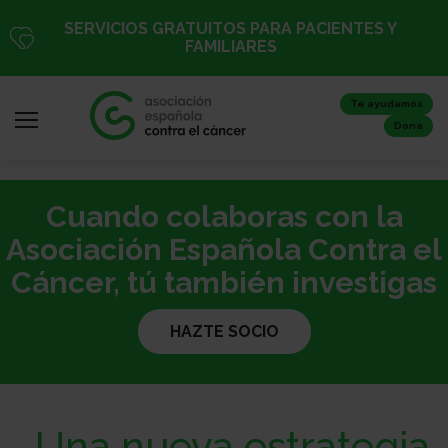
Pasar
SERVICIOS GRATUITOS PARA PACIENTES Y
al
FAMILIARES
contenido
principal
Te ayudamos
Dona
Cuando colaboras con la
Iniciar
sesión
Asociación Española Contra el
/
Cáncer, tú también investigas
Registro
HAZTE SOCIO
Inicio
Una nueva estrategia