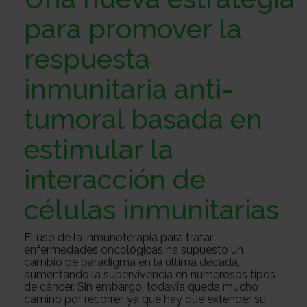
Sobre
para promover la
respuesta
nosotros
Colabora
inmunitaria anti-
tumoral basada en
Todo
estimular la
sobre
Investigación
interacción de
células inmunitarias
el
Transparencia
El uso de la inmunoterapia para tratar
enfermedades oncológicas ha supuesto un
cambio de paradigma en la última década,
cancer
Trabaja
aumentando la supervivencia en numerosos tipos
de cáncer. Sin embargo, todavía queda mucho
camino por recorrer, ya que hay que extender su