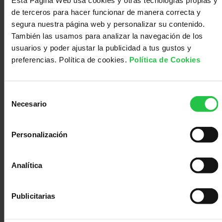
Esta Página Web usa cookies y otras tecnologías propias y
la interacción de estos dos tipos celulares, con la
Médico
Acompañamiento
de terceros para hacer funcionar de manera correcta y
hipótesis de que mejorará la respuesta inmunitaria
antitumoral y que potenciará las inmunoterapias
segura nuestra página web y personalizar su contenido.
actuales.
También las usamos para analizar la navegación de los
usuarios y poder ajustar la publicidad a tus gustos y
preferencias. Política de cookies.
Política de Cookies
Selección
Necesario
de
consentimiento
Personalización
Analítica
295500.00
Publicitarias