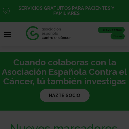
Pasar
SERVICIOS GRATUITOS PARA PACIENTES Y
al
FAMILIARES
contenido
principal
Te ayudamos
Dona
Cuando colaboras con la
Iniciar
sesión
Asociación Española Contra el
/
Cáncer, tú también investigas
Registro
HAZTE SOCIO
Inicio
Nuevos marcadores