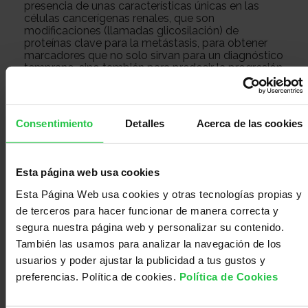
presencia de unas características únicas en las
con
Sala
células cancerígenas renales, que son
modificaciones (llamadas glicosilación) de
proteínas clave para la metástasis, para obtener
marcadores que no solo sirvan para un diagnóstico
nosotros
de
Observatorio
temprano, sino también para predecir la progresión
de la enfermedad. Además, esperamos que
nuestros resultados permitan obtener dianas para
diseñar estrategias terapéuticas específicas contra
prensa
Actualidad
el ccRCC.
Consentimiento
Detalles
Acerca de las cookies
Apoyo
Esta página web usa cookies
Esta Página Web usa cookies y otras tecnologías propias y
de terceros para hacer funcionar de manera correcta y
psicológico
Atención
segura nuestra página web y personalizar su contenido.
También las usamos para analizar la navegación de los
usuarios y poder ajustar la publicidad a tus gustos y
social
Orientación
preferencias. Política de cookies.
Política de Cookies