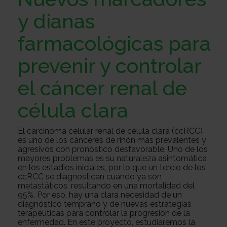
Sobre
y dianas
farmacológicas para
nosotros
Colabora
prevenir y controlar
el cáncer renal de
Todo
célula clara
sobre
Investigación
El carcinoma celular renal de célula clara (ccRCC)
es uno de los cánceres de riñón más prevalentes y
agresivos con pronóstico desfavorable. Uno de los
el
Transparencia
mayores problemas es su naturaleza asintomática
en los estadios iniciales, por lo que un tercio de los
ccRCC se diagnostican cuando ya son
metastáticos, resultando en una mortalidad del
95%. Por eso, hay una clara necesidad de un
cancer
Trabaja
diagnóstico temprano y de nuevas estrategias
terapéuticas para controlar la progresión de la
enfermedad. En este proyecto, estudiaremos la