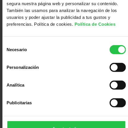
segura nuestra página web y personalizar su contenido.
con
Sala
También las usamos para analizar la navegación de los
usuarios y poder ajustar la publicidad a tus gustos y
preferencias. Política de cookies.
Política de Cookies
nosotros
de
Observatorio
Selección
prensa
Actualidad
Necesario
de
consentimiento
Lideramos el esfuerzo de la sociedad española para disminuir el impacto
causado por el cáncer y mejorar la vida de las personas.
Personalización
Apoyo
Servicios Corporativos:
C/ Teniente Coronel Noreña, 30, 28045 - Madrid
Analítica
psicológico
Atención
Publicitarias
social
Orientación