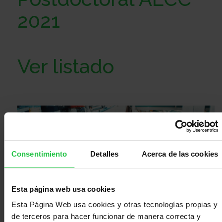
Sobre
2021
nosotros
Colabora
Ver listado
Todo
sobre
Investigación
Consentimiento
Detalles
Acerca de las cookies
el
Transparencia
Esta página web usa cookies
cancer
Trabaja
Esta Página Web usa cookies y otras tecnologías propias y
de terceros para hacer funcionar de manera correcta y