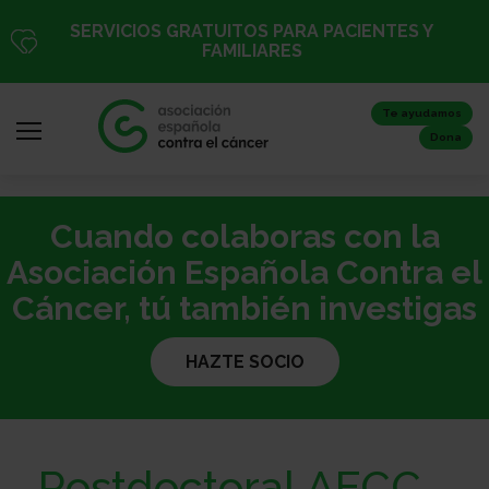
Pasar
SERVICIOS GRATUITOS PARA PACIENTES Y
al
FAMILIARES
contenido
principal
Te ayudamos
Dona
Cuando colaboras con la
Iniciar
sesión
Asociación Española Contra el
/
Cáncer, tú también investigas
Registro
HAZTE SOCIO
Inicio
Postdoctoral AECC