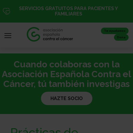
Pasar
SERVICIOS GRATUITOS PARA PACIENTES Y
al
FAMILIARES
contenido
principal
Te ayudamos
Dona
Cuando colaboras con la
Iniciar
sesión
Asociación Española Contra el
/
Cáncer, tú también investigas
Registro
HAZTE SOCIO
Inicio
Prácticas de