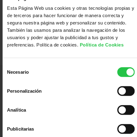
con
Sala
Esta Página Web usa cookies y otras tecnologías propias y
de terceros para hacer funcionar de manera correcta y
segura nuestra página web y personalizar su contenido.
nosotros
de
Observatorio
También las usamos para analizar la navegación de los
Proyecto
Lista de adjudicatarios y suplentes
usuarios y poder ajustar la publicidad a tus gustos y
dirigido
preferencias. Política de cookies.
Política de Cookies
prensa
Actualidad
por:
Selección
Necesario
Apoyo
de
consentimiento
Personalización
psicológico
Atención
Lideramos el esfuerzo de la sociedad española para disminuir el impacto
causado por el cáncer y mejorar la vida de las personas.
Analítica
social
Orientación
Servicios Corporativos:
C/ Teniente Coronel Noreña, 30, 28045 - Madrid
Publicitarias