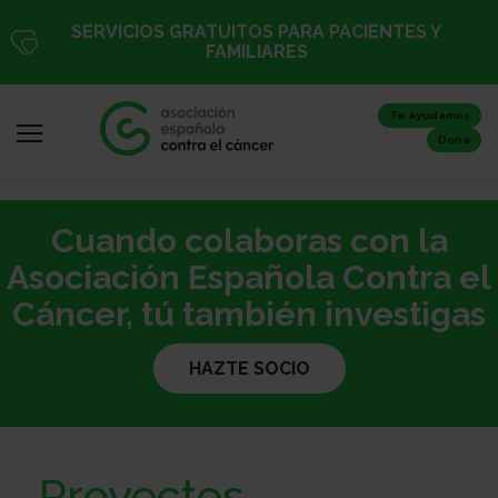
Pasar
SERVICIOS GRATUITOS PARA PACIENTES Y
al
FAMILIARES
contenido
principal
Te ayudamos
Dona
Cuando colaboras con la
Iniciar
sesión
Asociación Española Contra el
/
Cáncer, tú también investigas
Registro
HAZTE SOCIO
Inicio
Proyectos