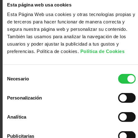
con
Sala
Esta página web usa cookies
Esta Página Web usa cookies y otras tecnologías propias y
de terceros para hacer funcionar de manera correcta y
nosotros
de
Observatorio
segura nuestra página web y personalizar su contenido.
También las usamos para analizar la navegación de los
usuarios y poder ajustar la publicidad a tus gustos y
prensa
Actualidad
preferencias. Política de cookies.
Política de Cookies
Selección
Apoyo
Necesario
de
consentimiento
psicológico
Atención
Personalización
Lideramos el esfuerzo de la sociedad española para disminuir el impacto
Analítica
social
Orientación
causado por el cáncer y mejorar la vida de las personas.
Servicios Corporativos:
Publicitarias