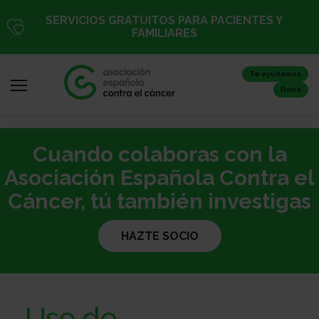
Pasar
SERVICIOS GRATUITOS PARA PACIENTES Y
al
FAMILIARES
contenido
principal
Te ayudamos
Dona
Cuando colaboras con la
Iniciar
sesión
Asociación Española Contra el
/
Cáncer, tú también investigas
Registro
HAZTE SOCIO
Inicio
Uso de