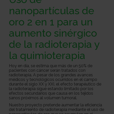
Sobre
nanopartículas de
oro 2 en 1 para un
nosotros
Colabora
aumento sinérgico
de la radioterapia y
Todo
la quimioterapia
sobre
Investigación
Hoy en día, se estima que más de un 50% de
pacientes con cáncer serán tratados con
radioterapia. A pesar de los grandes avances
el
Transparencia
médicos y tecnológicos ocurridos en el campo
durante el siglo XX y XXI, el efecto terapéutico de
la radioterapia sigue estando limitado por los
efectos secundarios que causa en los tejidos
sanos próximos al volumen tumoral.
cancer
Trabaja
Nuestro proyecto pretende aumentar la eficiencia
del tratamiento de radioterapia mediante el uso de