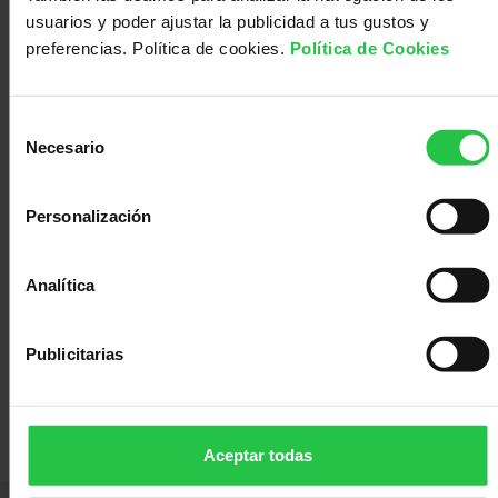
Médico
Acompañamiento
usuarios y poder ajustar la publicidad a tus gustos y
preferencias. Política de cookies.
Política de Cookies
Selección
Necesario
de
consentimiento
Personalización
147700.00
Analítica
Ayuda Proyectos Estratégicos AECC 2024
Publicitarias
Proyecto
Dr. Víctor F. Puentes
dirigido
por:
Aceptar todas