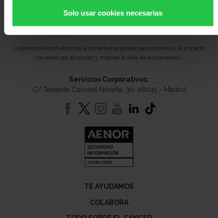
Solo usar cookies necesarias
Lideramos el esfuerzo de la sociedad española para disminuir el impacto
causado por el cáncer y mejorar la vida de las personas.
Servicios Corporativos:
C/ Teniente Coronel Noreña, 30, 28045 - Madrid
TE AYUDAMOS
COLABORA
TODO SOBRE EL CANCER