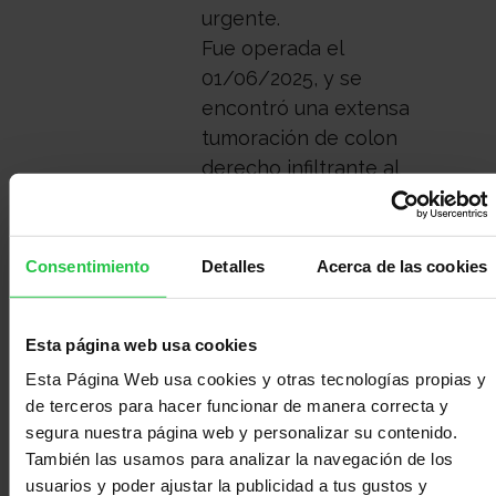
urgente.
Fue operada el
01/06/2025, y se
encontró una extensa
tumoración de colon
derecho infiltrante al
retroperitoneo, raíz de
mesenterio, duodeno (al
que estenosaba), cabeza
Consentimiento
Detalles
Acerca de las cookies
de páncreas, colédoco
medio-distal, y también
Esta página web usa cookies
se encontraron
implantes tumorales en
Esta Página Web usa cookies y otras tecnologías propias y
epiplon, sobre cara
de terceros para hacer funcionar de manera correcta y
segura nuestra página web y personalizar su contenido.
peritoneal de vesícula
También las usamos para analizar la navegación de los
biliar, en peritoneo
usuarios y poder ajustar la publicidad a tus gustos y