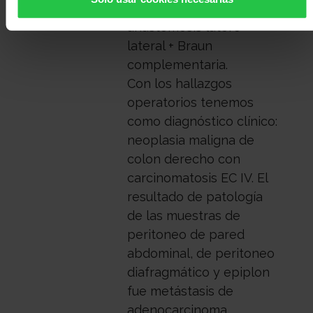
gastroentero
anastomosis latero
lateral + Braun
complementaria.
Con los hallazgos
operatorios tenemos
como diagnóstico clínico:
neoplasia maligna de
colon derecho con
carcinomatosis EC IV. El
resultado de patología
de las muestras de
peritoneo de pared
abdominal, de peritoneo
diafragmático y epiplon
fue metástasis de
adenocarcinoma.