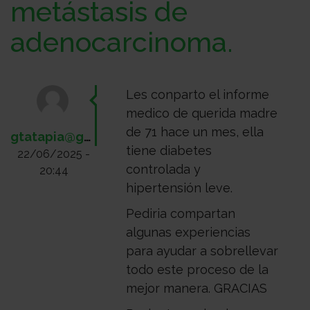
metástasis de
Médico
Acompañamiento
adenocarcinoma.
Les conparto el informe
medico de querida madre
de 71 hace un mes, ella
gtatapia@gmail.com
tiene diabetes
22/06/2025 -
controlada y
20:44
hipertensión leve.
Pediria compartan
algunas experiencias
para ayudar a sobrellevar
todo este proceso de la
mejor manera. GRACIAS