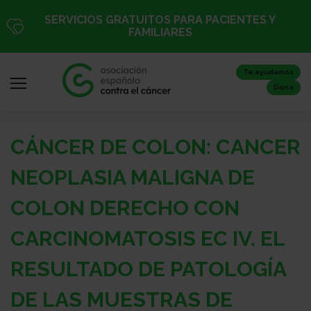
Pasar
SERVICIOS GRATUITOS PARA PACIENTES Y
al
FAMILIARES
contenido
principal
Te ayudamos
Dona
CÁNCER DE COLON: CANCER
Iniciar
sesión
NEOPLASIA MALIGNA DE
/
COLON DERECHO CON
Registro
CARCINOMATOSIS EC IV. EL
RESULTADO DE PATOLOGÍA
Inicio
DE LAS MUESTRAS DE