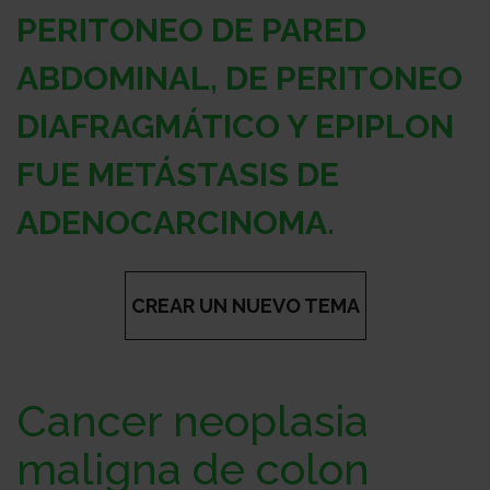
Sobre
PERITONEO DE PARED
ABDOMINAL, DE PERITONEO
nosotros
Colabora
DIAFRAGMÁTICO Y EPIPLON
FUE METÁSTASIS DE
Todo
ADENOCARCINOMA.
sobre
Investigación
CREAR UN NUEVO TEMA
el
Transparencia
Cancer neoplasia
cancer
Trabaja
maligna de colon