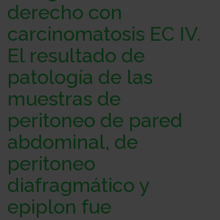
derecho con
con
Sala
carcinomatosis EC IV.
nosotros
de
Observatorio
El resultado de
patología de las
prensa
Actualidad
muestras de
peritoneo de pared
Apoyo
abdominal, de
psicológico
Atención
peritoneo
diafragmático y
social
Orientación
epiplon fue