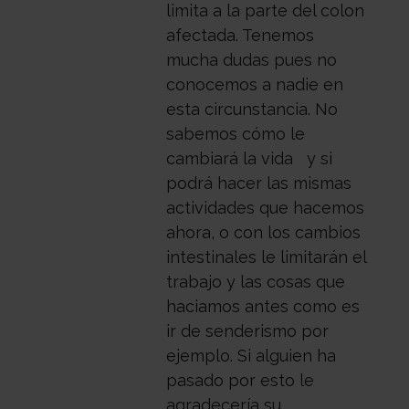
limita a la parte del colon
con
Sala
afectada. Tenemos
mucha dudas pues no
nosotros
de
Observatorio
conocemos a nadie en
esta circunstancia. No
sabemos cómo le
prensa
Actualidad
cambiará la vida y si
podrá hacer las mismas
actividades que hacemos
Apoyo
ahora, o con los cambios
intestinales le limitarán el
trabajo y las cosas que
psicológico
Atención
haciamos antes como es
ir de senderismo por
ejemplo. Si alguien ha
social
Orientación
pasado por esto le
agradecería su