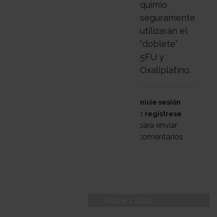
quimio
seguramente
utilizarán el
"doblete"
5FU y
Oxaliplatino.
Inicie sesión
o
registrese
para enviar
comentarios
Hace 1 año