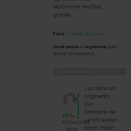
Médico
Acompañamiento
testimonio. Muchas
gracias
Foro
Cáncer de colon
o
para
Inicie sesión
registrese
enviar comentarios
Hace 1 año
Los tumores
originados
por
sindrome de
JavierHopeful
Lynch suelen
23/04/2025
tener mejor
- 10:43