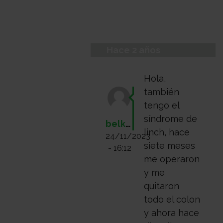
Hace 2 años
Hola,
también
tengo el
síndrome de
belkys.dager65@gmail.com
linch, hace
24/11/2023
siete meses
- 16:12
me operaron
y me
quitaron
todo el colon
y ahora hace