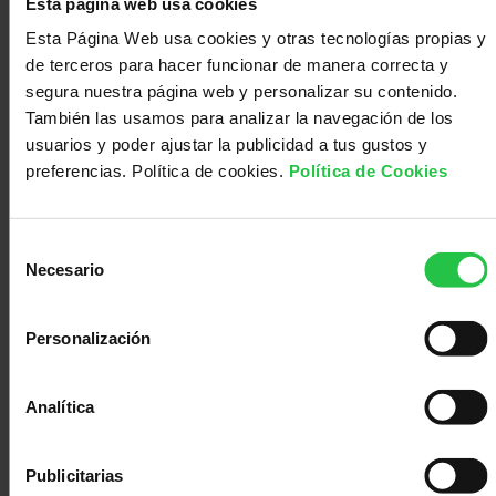
Esta página web usa cookies
doy las
Esta Página Web usa cookies y otras tecnologías propias y
gracias por
de terceros para hacer funcionar de manera correcta y
estar aquí
segura nuestra página web y personalizar su contenido.
pero no lo
También las usamos para analizar la navegación de los
disfruto,
usuarios y poder ajustar la publicidad a tus gustos y
dentro de un
preferencias. Política de cookies.
Política de Cookies
mes tengo
revisión y a
Selección
cada rato
Necesario
de
que estoy
consentimiento
solo vuelve
Personalización
el angustioso
monotema...el
del titulo
Analítica
Publicitarias
Inicie sesión