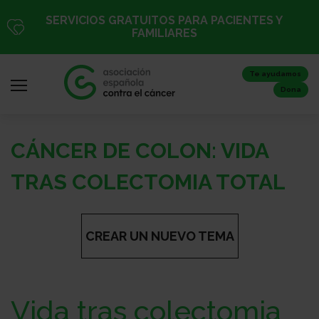
Pasar
SERVICIOS GRATUITOS PARA PACIENTES Y
al
FAMILIARES
contenido
principal
Te ayudamos
Dona
CÁNCER DE COLON: VIDA
Iniciar
sesión
TRAS COLECTOMIA TOTAL
/
Registro
CREAR UN NUEVO TEMA
Inicio
Vida tras colectomia