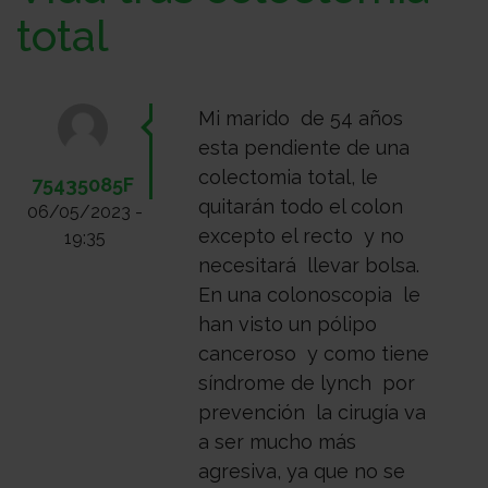
Sobre
total
nosotros
Colabora
Mi marido de 54 años
esta pendiente de una
colectomia total, le
Todo
75435085F
quitarán todo el colon
06/05/2023 -
excepto el recto y no
19:35
sobre
Investigación
necesitará llevar bolsa.
En una colonoscopia le
han visto un pólipo
el
Transparencia
canceroso y como tiene
síndrome de lynch por
prevención la cirugía va
cancer
Trabaja
a ser mucho más
agresiva, ya que no se