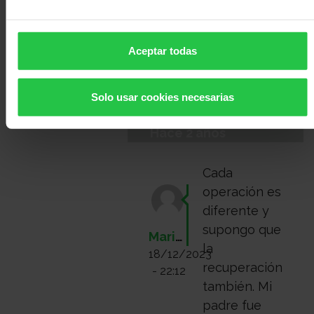
o
registrese
para enviar
comentarios
Aceptar todas
Solo usar cookies necesarias
Hace 2 años
Cada
operación es
diferente y
supongo que
Mari88
la
18/12/2023
recuperación
- 22:12
también. Mi
padre fue