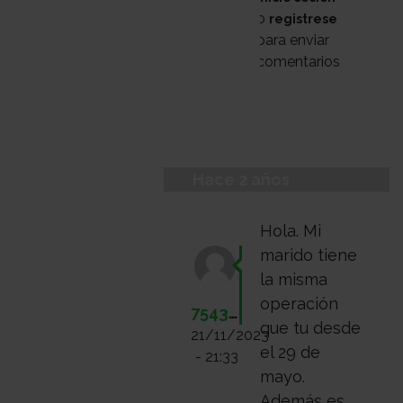
o
registrese
para enviar
comentarios
Hace 2 años
Hola. Mi
marido tiene
la misma
operación
75435085F
que tu desde
21/11/2023
el 29 de
- 21:33
mayo.
Además es