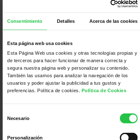
cancer? ¿Existe algún
con
Sala
estudio que muestre la
evolución de un paciente
Consentimiento
Detalles
Acerca de las cookies
con una condición
nosotros
de
Observatorio
parecida? Muchas
Esta página web usa cookies
gracias por la
prensa
Actualidad
información que nos
Esta Página Web usa cookies y otras tecnologías propias y
de terceros para hacer funcionar de manera correcta y
podáis aportar y un
segura nuestra página web y personalizar su contenido.
saludo desde nuestra
Apoyo
También las usamos para analizar la navegación de los
web
usuarios y poder ajustar la publicidad a tus gustos y
https://www.plataformavibrato
preferencias. Política de cookies.
Política de Cookies
psicológico
Atención
Foro
Prevención
Selección
Necesario
de
o
para
social
Orientación
Inicie sesión
registrese
consentimiento
enviar comentarios
Personalización