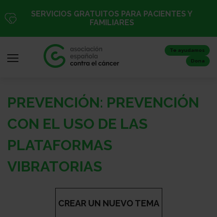
Pasar
SERVICIOS GRATUITOS PARA PACIENTES Y
al
FAMILIARES
contenido
principal
Te ayudamos
Dona
PREVENCIÓN: PREVENCIÓN
Iniciar
sesión
CON EL USO DE LAS
/
PLATAFORMAS
Registro
VIBRATORIAS
Inicio
CREAR UN NUEVO TEMA